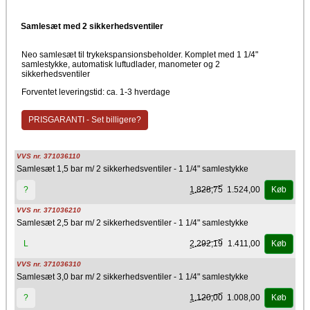
Samlesæt med 2 sikkerhedsventiler
Neo samlesæt til trykekspansionsbeholder. Komplet med 1 1/4"
samlestykke, automatisk luftudlader, manometer og 2
sikkerhedsventiler
Forventet leveringstid: ca. 1-3 hverdage
PRISGARANTI - Set billigere?
VVS nr. 371036110
Samlesæt 1,5 bar m/ 2 sikkerhedsventiler - 1 1/4" samlestykke
1.828,75
1.524,00
?
Køb
VVS nr. 371036210
Samlesæt 2,5 bar m/ 2 sikkerhedsventiler - 1 1/4" samlestykke
2.292,19
1.411,00
L
Køb
VVS nr. 371036310
Samlesæt 3,0 bar m/ 2 sikkerhedsventiler - 1 1/4" samlestykke
1.120,00
1.008,00
?
Køb