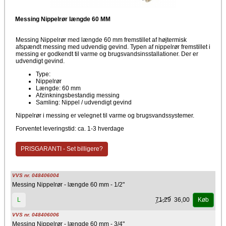
Messing Nippelrør længde 60 MM
Messing Nippelrør med længde 60 mm fremstillet af højtermisk
afspændt messing med udvendig gevind. Typen af nippelrør fremstillet i
messing er godkendt til varme og brugsvandsinsstallationer. Der er
udvendigt gevind.
Type:
Nippelrør
Længde: 60 mm
Afzinkningsbestandig messing
Samling: Nippel / udvendigt gevind
Nippelrør i messing er velegnet til varme og brugsvandssystemer.
Forventet leveringstid: ca. 1-3 hverdage
PRISGARANTI - Set billigere?
VVS nr. 048406004
Messing Nippelrør - længde 60 mm - 1/2"
71,29
36,00
L
Køb
VVS nr. 048406006
Messing Nippelrør - længde 60 mm - 3/4"