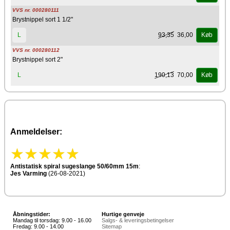
VVS nr. 000280111
Brystnippel sort 1 1/2"
93,35
36,00
L
Køb
VVS nr. 000280112
Brystnippel sort 2"
190,13
70,00
L
Køb
Anmeldelser:
Antistatisk spiral sugeslange 50/60mm 15m
:
Jes Varming
(26-08-2021)
Åbningstider:
Hurtige genveje
Mandag til torsdag: 9.00 - 16.00
Salgs- & leveringsbetingelser
Fredag: 9.00 - 14.00
Sitemap