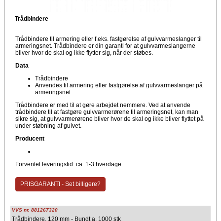
Trådbindere
Trådbindere til armering eller f.eks. fastgørelse af gulvvarmeslanger til
armeringsnet. Trådbindere er din garanti for at gulvvarmeslangerne
bliver hvor de skal og ikke flytter sig, når der støbes.
Data
Trådbindere
Anvendes til armering eller fastgørelse af gulvvarmeslanger på
armeringsnet
Trådbindere er med til at gøre arbejdet nemmere. Ved at anvende
trådbindere til at fastgøre gulvvarmerørene til armeringsnet, kan man
sikre sig, at gulvvarmerørene bliver hvor de skal og ikke bliver flyttet på
under støbning af gulvet.
Producent
Forventet leveringstid: ca. 1-3 hverdage
PRISGARANTI - Set billigere?
VVS nr. 881267320
Trådbindere, 120 mm - Bundt a. 1000 stk