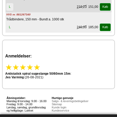
210,23
151,00
L
Køb
VVS nr. 881267340
Trådbindere, 150 mm - Bundt a. 1000 stk
240,00
185,00
L
Køb
Anmeldelser:
Antistatisk spiral sugeslange 50/60mm 15m
:
Jes Varming
(26-08-2021)
Åbningstider:
Hurtige genveje
Mandag til torsdag: 9.00 - 16.00
Salgs- & leveringsbetingelser
Fredag: 9.00 - 14.00
Sitemap
Lørdag, søndag, grundlovsdag
Kunde login
og helligdage: Lukket
Kundeservice