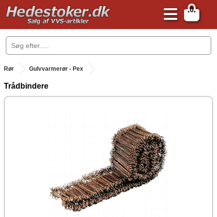
0
.
Rør
Gulvvarmerør - Pex
Trådbindere