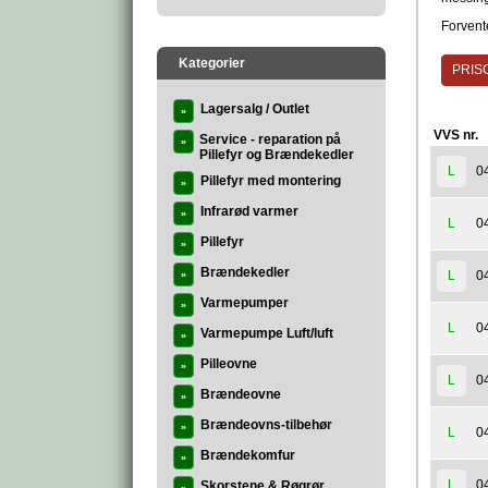
Forvente
Kategorier
PRISG
Lagersalg / Outlet
»
VVS nr.
Service - reparation på
»
Pillefyr og Brændekedler
0
L
Pillefyr med montering
»
Infrarød varmer
»
0
L
Pillefyr
»
Brændekedler
0
L
»
Varmepumper
»
0
L
Varmepumpe Luft/luft
»
Pilleovne
»
0
L
Brændeovne
»
Brændeovns-tilbehør
»
0
L
Brændekomfur
»
0
L
Skorstene & Røgrør