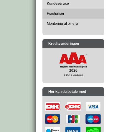
Kundeservice
Fragtpriser
Montering af pillefyr
Kreditvurderingen
Højeste kreditværdighed
2026
© Dun & Bradstreet
Her kan du betale med