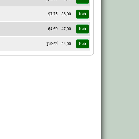
97,75
36,00
Køb
64,60
47,00
Køb
119,25
44,00
Køb