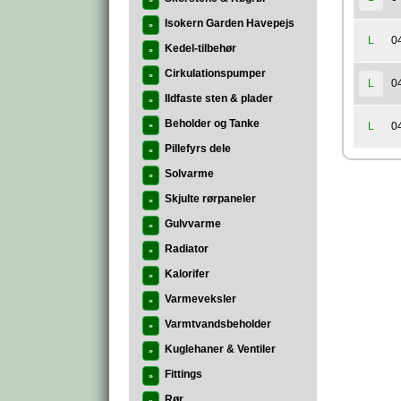
»
Isokern Garden Havepejs
»
0
L
Kedel-tilbehør
»
Cirkulationspumper
»
0
L
Ildfaste sten & plader
»
Beholder og Tanke
0
L
»
Pillefyrs dele
»
Solvarme
»
Skjulte rørpaneler
»
Gulvvarme
»
Radiator
»
Kalorifer
»
Varmeveksler
»
Varmtvandsbeholder
»
Kuglehaner & Ventiler
»
Fittings
»
Rør