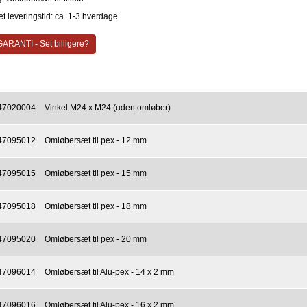
t leveringstid: ca. 1-3 hverdage
ARANTI - Set billigere?
47020004
Vinkel M24 x M24 (uden omløber)
47095012
Omløbersæt til pex - 12 mm
47095015
Omløbersæt til pex - 15 mm
47095018
Omløbersæt til pex - 18 mm
47095020
Omløbersæt til pex - 20 mm
47096014
Omløbersæt til Alu-pex - 14 x 2 mm
47096016
Omløbersæt til Alu-pex - 16 x 2 mm