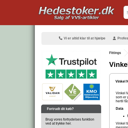
.
Vi er altid klar til at hjælpe
Profes
Fittings
Vinke
.
Vinkel 
Vinkel M
som er 
hertil f
.
Data
Fortrudt dit køb?
Brug vores fortrydelses funktion
ved at trykke her.
Vinkel t
messing