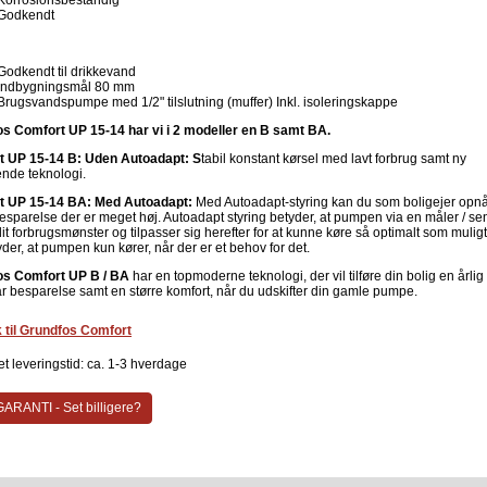
Korrosionsbestandig
Godkendt
Godkendt til drikkevand
Indbygningsmål 80 mm
Brugsvandspumpe med 1/2" tilslutning (muffer) Inkl. isoleringskappe
s Comfort UP 15-14 har vi i 2 modeller en B samt BA.
t UP 15-14 B: Uden Autoadapt: S
tabil konstant kørsel med lavt forbrug samt ny
nde teknologi.
t UP 15-14 BA: Med Autoadapt:
Med Autoadapt-styring kan du som boligejer opn
esparelse der er meget høj. Autoadapt styring betyder, at pumpen via en måler / se
it forbrugsmønster og tilpasser sig herefter for at kunne køre så optimalt som muligt
der, at pumpen kun kører, når der er et behov for det.
os Comfort UP B / BA
har en topmoderne teknologi, der vil tilføre din bolig en årlig
 besparelse samt en større komfort, når du udskifter din gamle pumpe.
k til Grundfos Comfort
t leveringstid: ca. 1-3 hverdage
ARANTI - Set billigere?