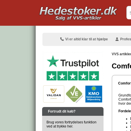
.
Vi er altid klar til at hjælpe
Profes
VVS artikle
Comfo
.
Comfor
Grundfo
Comfort 
hvor de
.
Fordele
Fortrudt dit køb?
Brug vores fortrydelses funktion
ved at trykke her.