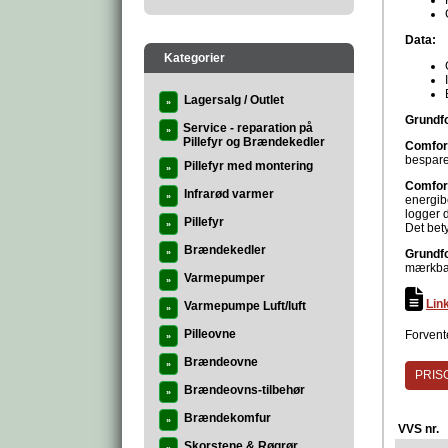
Data:
Kategorier
Lagersalg / Outlet
»
Grundfo
Service - reparation på
»
Pillefyr og Brændekedler
Comfor
bespare
Pillefyr med montering
»
Comfor
Infrarød varmer
»
energib
logger d
Pillefyr
»
Det bety
Brændekedler
»
Grundf
mærkbar
Varmepumper
»
Lin
Varmepumpe Luft/luft
»
Pilleovne
Forvente
»
Brændeovne
»
PRISG
Brændeovns-tilbehør
»
Brændekomfur
»
VVS nr.
Skorstene & Røgrør