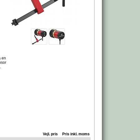
å en
nsor
.
Vejl. pris
Pris inkl. moms