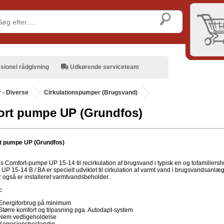
sionel rådgivning
Udkørende serviceteam
r - Diverse
Cirkulationspumper (Brugsvand)
rt pumpe UP (Grundfos)
t pumpe UP (Grundfos)
s Comfort-pumpe UP 15-14 til recirkulation af brugsvand i typisk en og tofamiliersh
UP 15-14 B / BA er specielt udviklet til cirkulation af varmt vand i brugsvandsanlæg
r også er installeret varmtvandsbeholder.
:
Energiforbrug på minimum
Større komfort og tilpasning pga. Autodapt-system
Nem vedligeholdelse