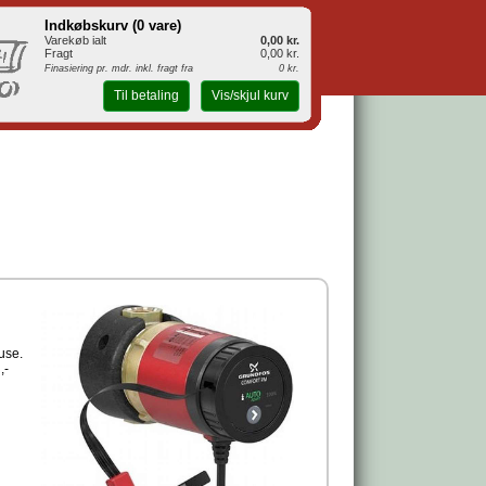
Indkøbskurv (
0 vare
)
Varekøb ialt
0,00 kr.
Fragt
0,00 kr.
Finasiering pr. mdr. inkl. fragt fra
0 kr.
Til betaling
Vis/skjul kurv
use.
,-