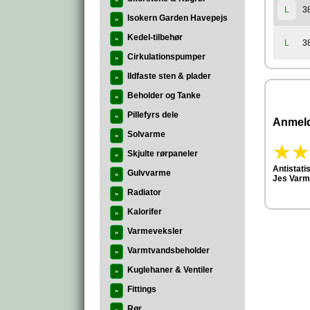
»
3
L
Isokern Garden Havepejs
»
Kedel-tilbehør
»
3
L
Cirkulationspumper
»
Ildfaste sten & plader
»
Beholder og Tanke
»
Pillefyrs dele
»
Anmeld
Solvarme
»
Skjulte rørpaneler
»
Antistat
Gulvvarme
»
Jes Varm
Radiator
»
Kalorifer
»
Varmeveksler
»
Varmtvandsbeholder
»
Kuglehaner & Ventiler
»
Fittings
»
Rør