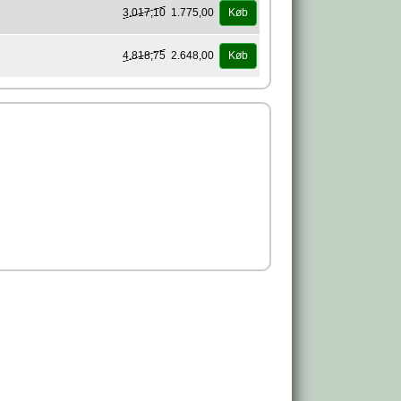
3.017,10
1.775,00
Køb
4.818,75
2.648,00
Køb