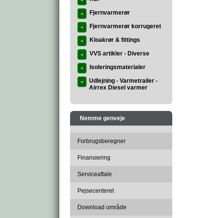
»
Fjernvarmerør
»
Fjernvarmerør korrugeret
»
Kloakrør & fittings
»
VVS artikler - Diverse
»
Isoleringsmaterialer
»
Udlejning - Varmetrailer -
»
Airrex Diesel varmer
Nemme genveje
Forbrugsberegner
Finansiering
Serviceaftale
Pejsecenteret
Download område