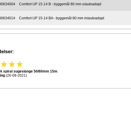
80634004
Comfort UP 15-14 B - byggemål 80 mm u/autoadapt
80634014
Comfort UP 15-14 BA - byggemål 80 mm m/autoadapt
elser:
isk spiral sugeslange 50/60mm 15m
:
ing
(26-08-2021)