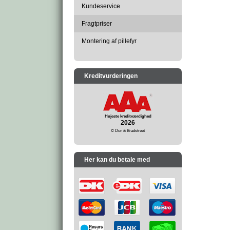
Kundeservice
Fragtpriser
Montering af pillefyr
Kreditvurderingen
Højeste kreditværdighed
2026
© Dun & Bradstreet
Her kan du betale med