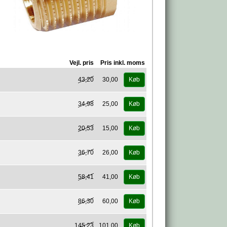
Vejl. pris
Pris inkl. moms
43,20
30,00
Køb
34,98
25,00
Køb
20,53
15,00
Køb
36,70
26,00
Køb
58,41
41,00
Køb
86,30
60,00
Køb
145,23
101,00
Køb