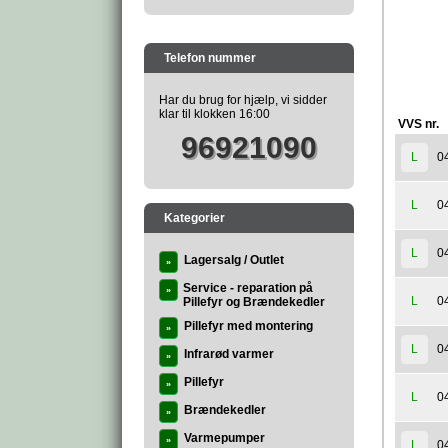
Telefon nummer
Har du brug for hjælp, vi sidder
klar til klokken 16:00
VVS nr.
96921090
0
L
0
L
Kategorier
0
L
Lagersalg / Outlet
»
Service - reparation på
»
0
L
Pillefyr og Brændekedler
Pillefyr med montering
»
0
L
Infrarød varmer
»
Pillefyr
»
0
L
Brændekedler
»
Varmepumper
»
0
L