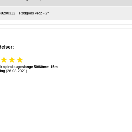
48290312
Rødgods Prop - 2"
elser:
isk spiral sugeslange 50/60mm 15m
:
ing
(26-08-2021)