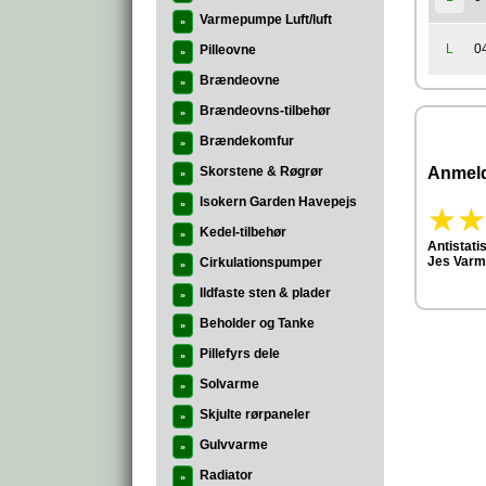
Varmepumpe Luft/luft
»
0
L
Pilleovne
»
Brændeovne
»
Brændeovns-tilbehør
»
Brændekomfur
»
Skorstene & Røgrør
Anmeld
»
Isokern Garden Havepejs
»
Kedel-tilbehør
»
Antistat
Jes Varm
Cirkulationspumper
»
Ildfaste sten & plader
»
Beholder og Tanke
»
Pillefyrs dele
»
Solvarme
»
Skjulte rørpaneler
»
Gulvvarme
»
Radiator
»