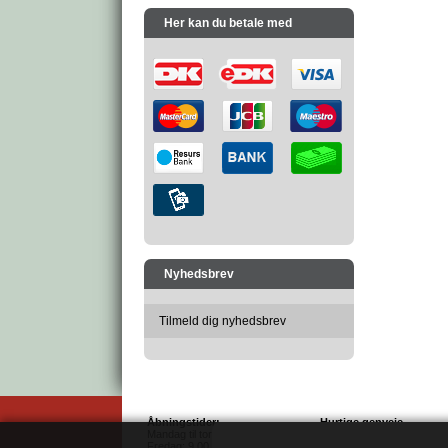
Her kan du betale med
Nyhedsbrev
Tilmeld dig nyhedsbrev
Åbningstider:
Hurtige genveje
Mandag til torsdag: 9.00 - 16.00
Salgs- & leveringsbetingel
Fredag: 9.00 - 14.00
Sitemap