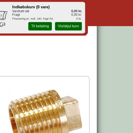
Indkøbskurv (
0 vare
)
Varekøb ialt
0,00 kr.
Fragt
0,00 kr.
Finasiering pr. mdr. inkl. fragt fra
0 kr.
Til betaling
Vis/skjul kurv