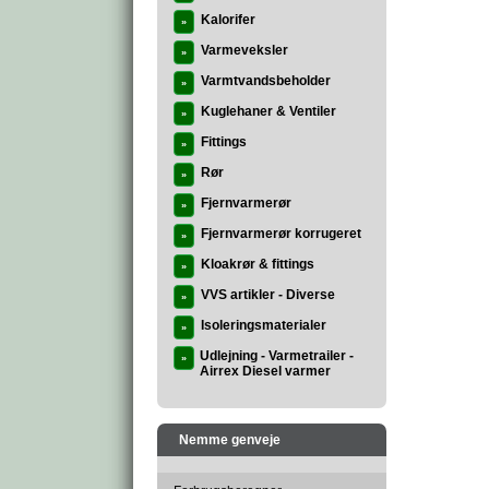
Kalorifer
»
Varmeveksler
»
Varmtvandsbeholder
»
Kuglehaner & Ventiler
»
Fittings
»
Rør
»
Fjernvarmerør
»
Fjernvarmerør korrugeret
»
Kloakrør & fittings
»
VVS artikler - Diverse
»
Isoleringsmaterialer
»
Udlejning - Varmetrailer -
»
Airrex Diesel varmer
Nemme genveje