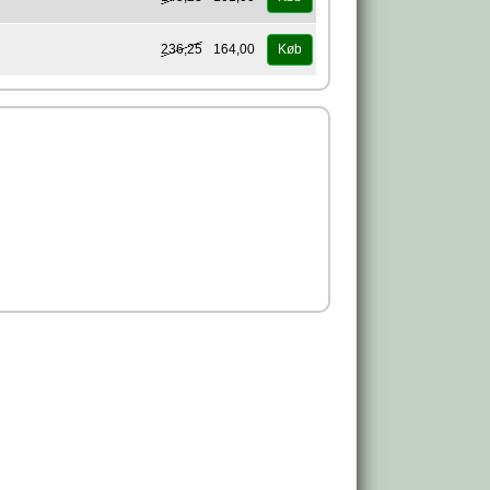
236,25
164,00
Køb