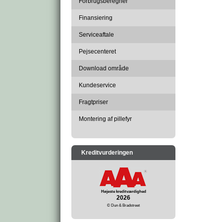
Forbrugsberegner
Finansiering
Serviceaftale
Pejsecenteret
Download område
Kundeservice
Fragtpriser
Montering af pillefyr
Kreditvurderingen
Højeste kreditværdighed
2026
© Dun & Bradstreet