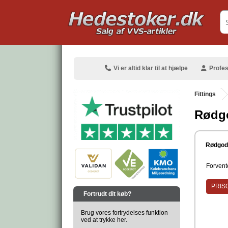
.
Vi er altid klar til at hjælpe
Profes
Fittings
Rødg
.
Rødgod
Forvente
.
PRISG
Fortrudt dit køb?
Brug vores fortrydelses funktion
ved at trykke her.