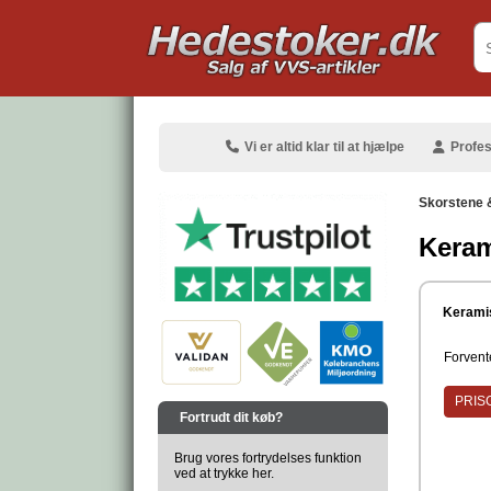
.
Vi er altid klar til at hjælpe
Profes
Skorstene 
Keram
.
Keramis
Forvente
.
PRISG
Fortrudt dit køb?
Brug vores fortrydelses funktion
ved at trykke her.