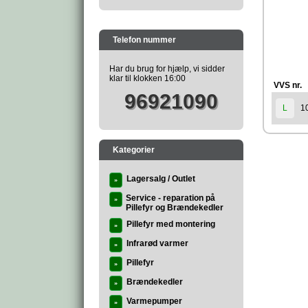
Telefon nummer
Har du brug for hjælp, vi sidder
klar til klokken 16:00
VVS nr.
96921090
1
L
Kategorier
Lagersalg / Outlet
»
Service - reparation på
»
Pillefyr og Brændekedler
Pillefyr med montering
»
Infrarød varmer
»
Pillefyr
»
Brændekedler
»
Varmepumper
»