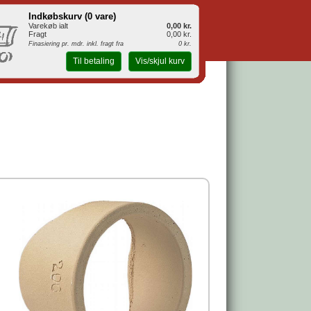
Indkøbskurv (
0 vare
)
Varekøb ialt
0,00 kr.
Fragt
0,00 kr.
Finasiering pr. mdr. inkl. fragt fra
0 kr.
Til betaling
Vis/skjul kurv