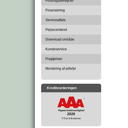
Forbrugsberegner
Finansiering
Serviceaftale
Pejsecenteret
Download område
Kundeservice
Fragtpriser
Montering af pillefyr
Kreditvurderingen
Højeste kreditværdighed
2026
© Dun & Bradstreet