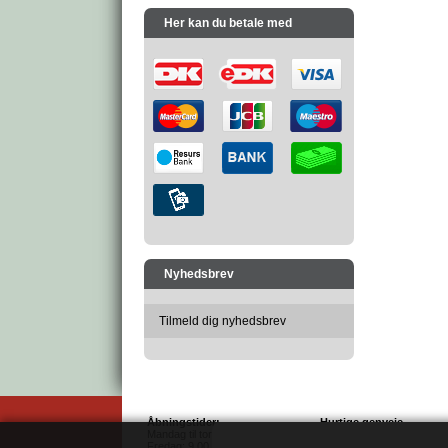
Her kan du betale med
Nyhedsbrev
Tilmeld dig nyhedsbrev
Åbningstider:
Hurtige genveje
Mandag til torsdag: 9.00 - 16.00
Salgs- & leveringsbetingel
Fredag: 9.00 - 14.00
Sitemap