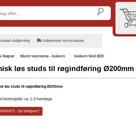
sionel rådgivning
Udkørende serviceteam
& Røgrør
.
Muret skorstene - Isokern
Isokern Vent Ø20
isk løs studs til røgindføring Ø200mm
k løs studs til røgindføring Ø200mm
t leveringstid: ca. 1-3 hverdage
ARANTI - Set billigere?