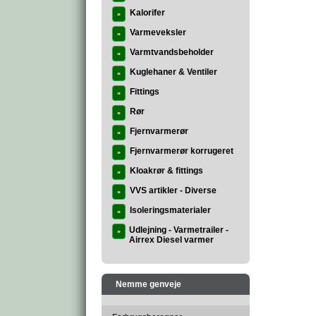
Kalorifer
»
Varmeveksler
»
Varmtvandsbeholder
»
Kuglehaner & Ventiler
»
Fittings
»
Rør
»
Fjernvarmerør
»
Fjernvarmerør korrugeret
»
Kloakrør & fittings
»
VVS artikler - Diverse
»
Isoleringsmaterialer
»
Udlejning - Varmetrailer -
»
Airrex Diesel varmer
Nemme genveje