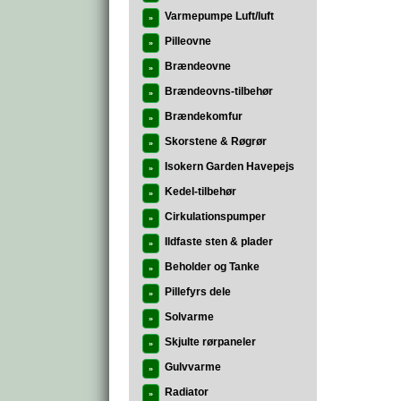
Varmepumpe Luft/luft
»
Pilleovne
»
Brændeovne
»
Brændeovns-tilbehør
»
Brændekomfur
»
Skorstene & Røgrør
»
Isokern Garden Havepejs
»
Kedel-tilbehør
»
Cirkulationspumper
»
Ildfaste sten & plader
»
Beholder og Tanke
»
Pillefyrs dele
»
Solvarme
»
Skjulte rørpaneler
»
Gulvvarme
»
Radiator
»