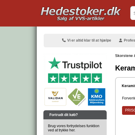
.
Vi er altid klar til at hjælpe
Profes
Skorstene 
Keram
.
Keramis
Forvente
.
PRISG
Fortrudt dit køb?
Brug vores fortrydelses funktion
ved at trykke her.