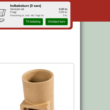
Indkøbskurv (
0 vare
)
Varekøb ialt
0,00 kr.
Fragt
0,00 kr.
Finasiering pr. mdr. inkl. fragt fra
0 kr.
Til betaling
Vis/skjul kurv