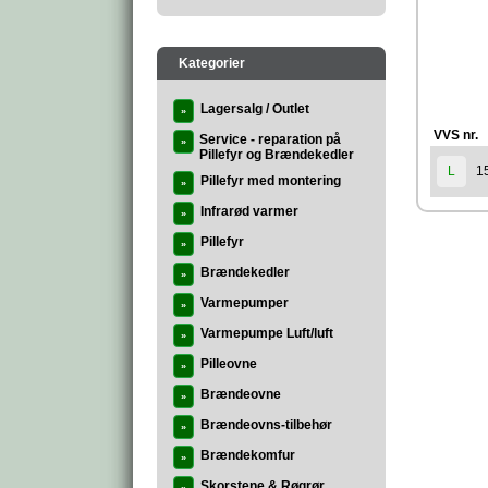
Kategorier
Lagersalg / Outlet
»
VVS nr.
Service - reparation på
»
Pillefyr og Brændekedler
1
L
Pillefyr med montering
»
Infrarød varmer
»
Pillefyr
»
Brændekedler
»
Varmepumper
»
Varmepumpe Luft/luft
»
Pilleovne
»
Brændeovne
»
Brændeovns-tilbehør
»
Brændekomfur
»
Skorstene & Røgrør