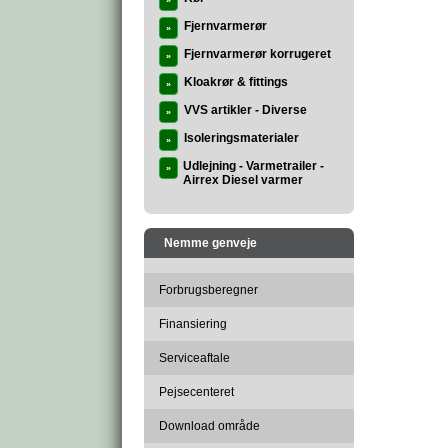
»
Fjernvarmerør
»
Fjernvarmerør korrugeret
»
Kloakrør & fittings
»
VVS artikler - Diverse
»
Isoleringsmaterialer
»
Udlejning - Varmetrailer -
»
Airrex Diesel varmer
Nemme genveje
Forbrugsberegner
Finansiering
Serviceaftale
Pejsecenteret
Download område