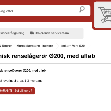
sionel rådgivning
Udkørende serviceteam
& Røgrør
.
Muret skorstene - Isokern
Isokern Vent Ø20
isk renselågerør Ø200, med afløb
k renselågerør Ø200, med afløb
t leveringstid: ca. 1-3 hverdage
ARANTI - Set billigere?