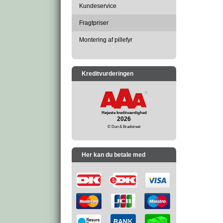
Kundeservice
Fragtpriser
Montering af pillefyr
Kreditvurderingen
Højeste kreditværdighed
2026
© Dun & Bradstreet
Her kan du betale med