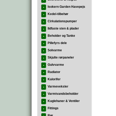
»
Isokern Garden Havepejs
»
Kedel-tilbehør
»
Cirkulationspumper
»
Ildfaste sten & plader
»
Beholder og Tanke
»
Pillefyrs dele
»
Solvarme
»
Skjulte rørpaneler
»
Gulvvarme
»
Radiator
»
Kalorifer
»
Varmeveksler
»
Varmtvandsbeholder
»
Kuglehaner & Ventiler
»
Fittings
»
Rør