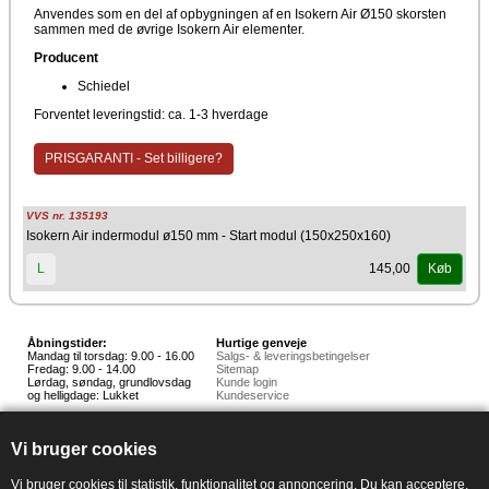
Anvendes som en del af opbygningen af en Isokern Air Ø150 skorsten
sammen med de øvrige Isokern Air elementer.
Producent
Schiedel
Forventet leveringstid: ca. 1-3 hverdage
PRISGARANTI - Set billigere?
VVS nr. 135193
Isokern Air indermodul ø150 mm - Start modul (150x250x160)
145,00
L
Køb
Åbningstider:
Hurtige genveje
Mandag til torsdag: 9.00 - 16.00
Salgs- & leveringsbetingelser
Fredag: 9.00 - 14.00
Sitemap
Lørdag, søndag, grundlovsdag
Kunde login
og helligdage: Lukket
Kundeservice
Hedestoker ApS
Hunnerupvej 3, 6920 Videbæk
Vi bruger cookies
E-mail:
salg@hedestoker.dk
Cvr. nr: 34 60 73 70
PA:
Vi bruger cookies til statistik, funktionalitet og annoncering. Du kan acceptere,