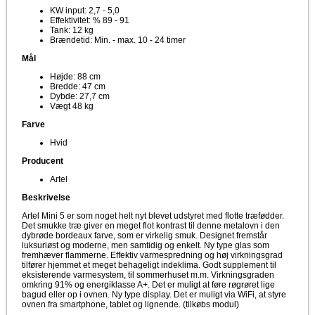
KW input: 2,7 - 5,0
Effektivitet: % 89 - 91
Tank: 12 kg
Brændetid: Min. - max. 10 - 24 timer
Mål
Højde: 88 cm
Bredde: 47 cm
Dybde: 27,7 cm
Vægt 48 kg
Farve
Hvid
Producent
Artel
Beskrivelse
Artel Mini 5 er som noget helt nyt blevet udstyret med flotte træfødder.
Det smukke træ giver en meget flot kontrast til denne metalovn i den
dybrøde bordeaux farve, som er virkelig smuk. Designet fremstår
luksuriøst og moderne, men samtidig og enkelt. Ny type glas som
fremhæver flammerne. Effektiv varmespredning og høj virkningsgrad
tilfører hjemmet et meget behageligt indeklima. Godt supplement til
eksisterende varmesystem, til sommerhuset m.m. Virkningsgraden
omkring 91% og energiklasse A+. Det er muligt at føre røgrøret lige
bagud eller op i ovnen. Ny type display. Det er muligt via WiFi, at styre
ovnen fra smartphone, tablet og lignende. (tilkøbs modul)