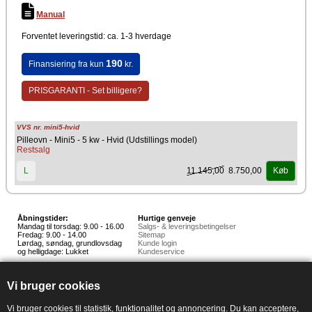
Manual
Forventet leveringstid: ca. 1-3 hverdage
190
Finansiering fra kun
kr.
PRISGARANTI - Set billigere?
VVS nr. mini5-hvid
Pilleovn - Mini5 - 5 kw - Hvid (Udstillings model)
Restsalg
11.145,00
8.750,00
L
Køb
Åbningstider:
Hurtige genveje
Mandag til torsdag: 9.00 - 16.00
Salgs- & leveringsbetingelser
Fredag: 9.00 - 14.00
Sitemap
Lørdag, søndag, grundlovsdag
Kunde login
og helligdage: Lukket
Kundeservice
Hedestoker ApS
Hunnerupvej 3, 6920 Videbæk
Vi bruger cookies
E-mail:
salg@hedestoker.dk
Cvr. nr: 34 60 73 70
PA:
Vi bruger cookies til statistik, funktionalitet og annoncering. Du kan acceptere,