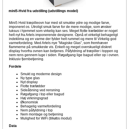
mini5-Hvid fra udstilling (udstillings model)
Mini5 Hvid træpilleovn har med sit smukke ydre og modige farve,
imponeret os. Utroligt smuk farve for de mere modige, som ønsker
luksus i hjemmet som virkelig kan ses. Meget flotte træfødder er noget
helt nyt fra Artels imponerende designere. Opnå et virkeligt behageligt
indeklima og en varme der fylder helt rummet og mere til Virkelig god
varmefordeling. Med Artels nye ”Magiske Glas”, som fremhæver
flammerne på smukkeste vis. Enkelt og meget overskueligt diskret
display hvorfra ovnen kan betjenes. Påfyldning af træpiller i toppen og
nem rens gennem luge i siden. Røgafgang lige bagud eller op i ovnen.
Inklusiv fjernbetjening.
Fordele
Smukt og moderne design
Ny type glas
Nyt display
Flotte træfødder
Sideåbning ved rensning
Røgafgang i top eller bagud
Høj virkningsgrad
Økonomisk
Behagelig varmefordeling
Nem påfyldning i top
Nem montage og betjening
Mulighed for WiFi (tilkøbs modul)
Data