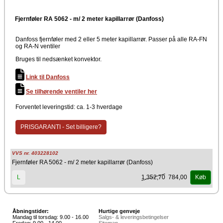
Fjernføler RA 5062 - m/ 2 meter kapillarrør (Danfoss)
Danfoss fjernføler med 2 eller 5 meter kapillarrør. Passer på alle RA-FN
og RA-N ventiler
Bruges til nedsænket konvektor.
Link til Danfoss
Se tilhørende ventiler her
Forventet leveringstid: ca. 1-3 hverdage
PRISGARANTI - Set billigere?
VVS nr. 403228102
Fjernføler RA 5062 - m/ 2 meter kapillarrør (Danfoss)
1.352,70
784,00
L
Køb
Åbningstider:
Hurtige genveje
Mandag til torsdag: 9.00 - 16.00
Salgs- & leveringsbetingelser