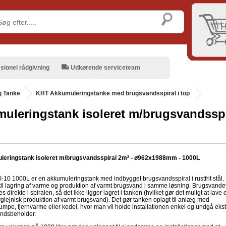
sionel rådgivning
Udkørende serviceteam
g Tanke
KHT Akkumuleringstanke med brugsvandsspiral i top
uleringstank isoleret m/brugsvandssp
L
eringstank isoleret m/brugsvandsspiral 2m² - ø962x1988mm - 1000L
-10 1000L er en akkumuleringstank med indbygget brugsvandsspiral i rustfrit stål.
til lagring af varme og produktion af varmt brugsvand i samme løsning. Brugsvande
 direkte i spiralen, så det ikke ligger lagret i tanken (hvilket gør det muligt at lave 
giejnisk produktion af varmt brugsvand). Det gør tanken oplagt til anlæg med
mpe, fjernvarme eller kedel, hvor man vil holde installationen enkel og undgå ekst
ndsbeholder.