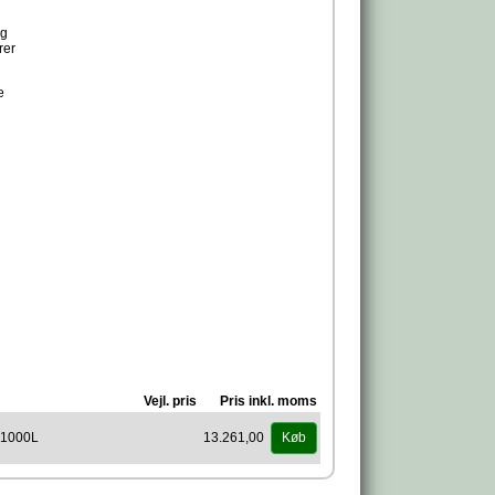
og
rer
e
Vejl. pris
Pris inkl. moms
 1000L
13.261,00
Køb