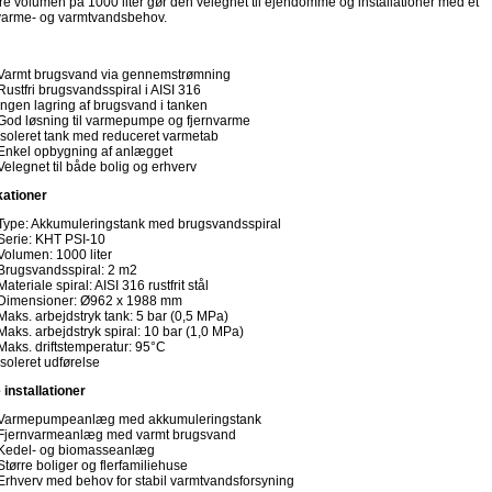
re volumen på 1000 liter gør den velegnet til ejendomme og installationer med et
varme- og varmtvandsbehov.
Varmt brugsvand via gennemstrømning
Rustfri brugsvandsspiral i AISI 316
Ingen lagring af brugsvand i tanken
God løsning til varmepumpe og fjernvarme
Isoleret tank med reduceret varmetab
Enkel opbygning af anlægget
Velegnet til både bolig og erhverv
kationer
Type: Akkumuleringstank med brugsvandsspiral
Serie: KHT PSI-10
Volumen: 1000 liter
Brugsvandsspiral: 2 m2
Materiale spiral: AISI 316 rustfrit stål
Dimensioner: Ø962 x 1988 mm
Maks. arbejdstryk tank: 5 bar (0,5 MPa)
Maks. arbejdstryk spiral: 10 bar (1,0 MPa)
Maks. driftstemperatur: 95°C
Isoleret udførelse
 installationer
Varmepumpeanlæg med akkumuleringstank
Fjernvarmeanlæg med varmt brugsvand
Kedel- og biomasseanlæg
Større boliger og flerfamiliehuse
Erhverv med behov for stabil varmtvandsforsyning