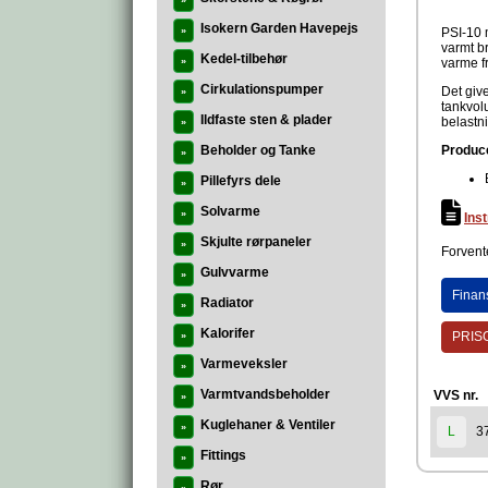
»
Isokern Garden Havepejs
»
PSI-10 
varmt b
Kedel-tilbehør
»
varme f
Cirkulationspumper
Det giv
»
tankvol
Ildfaste sten & plader
belastn
»
Beholder og Tanke
Produc
»
Pillefyrs dele
»
Solvarme
»
Ins
Skjulte rørpaneler
»
Forvente
Gulvvarme
»
Finan
Radiator
»
Kalorifer
PRISG
»
Varmeveksler
»
Varmtvandsbeholder
VVS nr.
»
Kuglehaner & Ventiler
»
3
L
Fittings
»
Rør