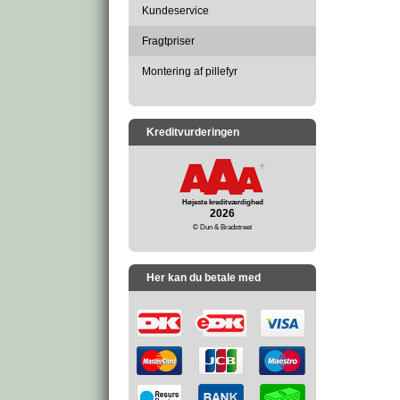
Kundeservice
Fragtpriser
Montering af pillefyr
Kreditvurderingen
Højeste kreditværdighed
2026
© Dun & Bradstreet
Her kan du betale med