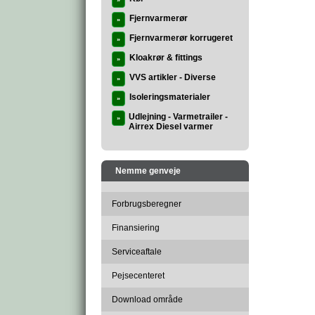
»
Fjernvarmerør
»
Fjernvarmerør korrugeret
»
Kloakrør & fittings
»
VVS artikler - Diverse
»
Isoleringsmaterialer
»
Udlejning - Varmetrailer -
»
Airrex Diesel varmer
Nemme genveje
Forbrugsberegner
Finansiering
Serviceaftale
Pejsecenteret
Download område