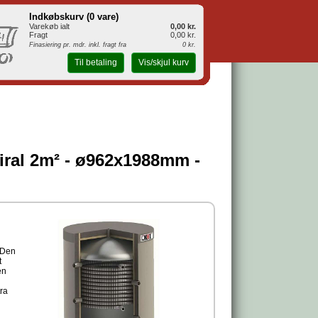
Indkøbskurv (
0 vare
)
Varekøb ialt
0,00 kr.
Fragt
0,00 kr.
Finasiering pr. mdr. inkl. fragt fra
0 kr.
Til betaling
Vis/skjul kurv
iral 2m² - ø962x1988mm -
 Den
t
en
ra