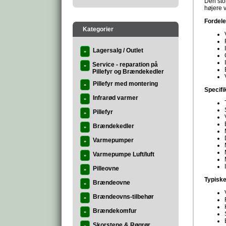
Den sto
højere 
Fordele
Kategorier
Lagersalg / Outlet
»
Service - reparation på
»
Pillefyr og Brændekedler
Pillefyr med montering
»
Specifi
Infrarød varmer
»
Pillefyr
»
Brændekedler
»
Varmepumper
»
Varmepumpe Luft/luft
»
Pilleovne
»
Typiske
Brændeovne
»
Brændeovns-tilbehør
»
Brændekomfur
»
Skorstene & Røgrør