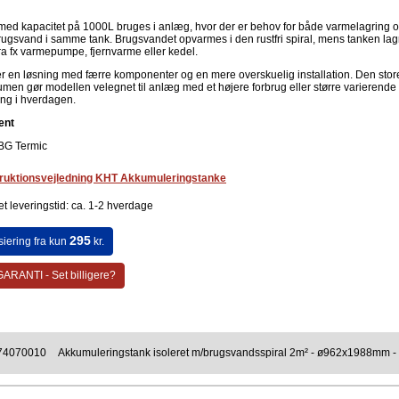
med kapacitet på 1000L bruges i anlæg, hvor der er behov for både varmelagring 
rugsvand i samme tank. Brugsvandet opvarmes i den rustfri spiral, mens tanken lag
ra fx varmepumpe, fjernvarme eller kedel.
er en løsning med færre komponenter og en mere overskuelig installation. Den stor
umen gør modellen velegnet til anlæg med et højere forbrug eller større varierende
ing i hverdagen.
ent
BG Termic
truktionsvejledning KHT Akkumuleringstanke
t leveringstid: ca. 1-2 hverdage
295
siering fra kun
kr.
ARANTI - Set billigere?
74070010
Akkumuleringstank isoleret m/brugsvandsspiral 2m² - ø962x1988mm -