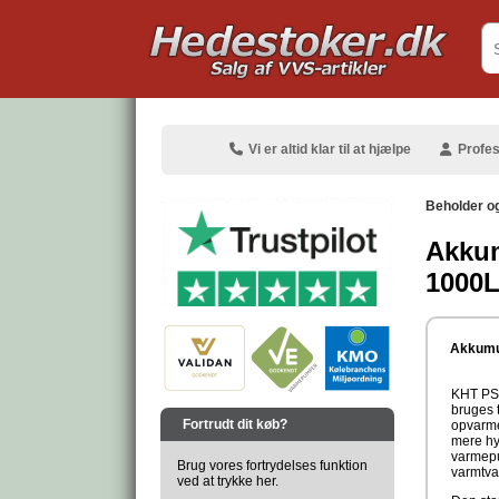
.
Vi er altid klar til at hjælpe
Profes
Beholder o
Akkum
1000
.
Akkumul
KHT PSI
.
bruges 
Fortrudt dit køb?
opvarmes
mere hy
varmepu
Brug vores fortrydelses funktion
varmtva
ved at trykke her.