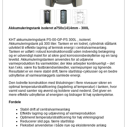
Akkumuleringstank isoleret ø750x1414mm - 300L
KHT akkumuleringstank PS-00-GP-PS 300L , isoleret.
Akkumuleringstank på 300 liter. Tanken er en lodret, cylindrisk ståltank
udviklet til effektiv lagring af termisk energi i centralvarmeanlæg.
Tanken er udført i robust konstruktionsstål uden indvendig belægning
og er udvendigt malet for at sikre god korrosionsbeskyttelse og en lang
levetid. Akkumuleringstanken anvendes for at udjævne
varmeproduktion fra varmekilder, der ikke arbejder kontinuerligt – det
kan f.eks. være fra fastbrændselskedler, varmepumper og lignende.
Resultatet er en mere stabil drift, færre start/stop-cyklusser og en bedre
udnyttelse af varmeanlæggets samlede energi.
Den lodrette konstruktion med tilslutninger i flere niveauer sikrer en
optimal temperaturstratificering (lagdeling af temperatur) i tanken, hvor
varmt vand samler sig øverst og koldere vand nederst. Det giver en
mere effektiv udnyttelse af energien og bidrager til høj systemydelse.
Fordele
Stabil drift af centralvarmeanlæg
Effektiv lagring og udjævning af varmeproduktion
Optimeret temperaturstratificering for høj virkningsgrad
Reducerer slid pga. færre start/stop
Fleksibel anvendelse i både nye og eksisterende anlæg