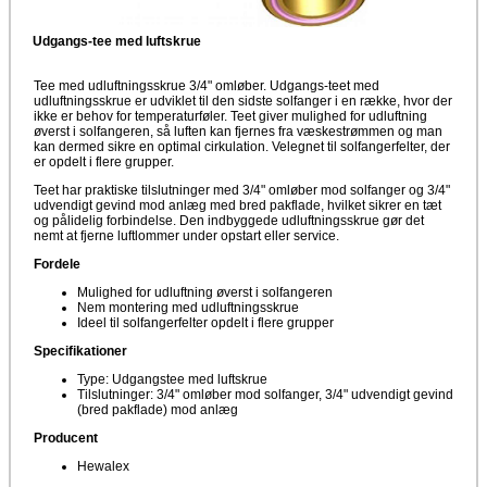
Udgangs-tee med luftskrue
Tee med udluftningsskrue 3/4" omløber. Udgangs-teet med
udluftningsskrue er udviklet til den sidste solfanger i en række, hvor der
ikke er behov for temperaturføler. Teet giver mulighed for udluftning
øverst i solfangeren, så luften kan fjernes fra væskestrømmen og man
kan dermed sikre en optimal cirkulation. Velegnet til solfangerfelter, der
er opdelt i flere grupper.
Teet har praktiske tilslutninger med 3/4" omløber mod solfanger og 3/4"
udvendigt gevind mod anlæg med bred pakflade, hvilket sikrer en tæt
og pålidelig forbindelse. Den indbyggede udluftningsskrue gør det
nemt at fjerne luftlommer under opstart eller service.
Fordele
Mulighed for udluftning øverst i solfangeren
Nem montering med udluftningsskrue
Ideel til solfangerfelter opdelt i flere grupper
Specifikationer
Type: Udgangstee med luftskrue
Tilslutninger: 3/4" omløber mod solfanger, 3/4" udvendigt gevind
(bred pakflade) mod anlæg
Producent
Hewalex