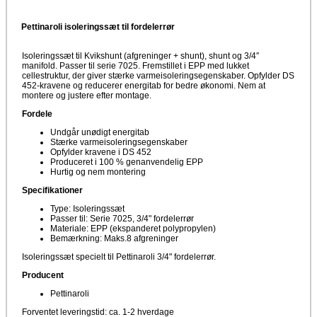
Pettinaroli isoleringssæt til fordelerrør
Isoleringssæt til Kvikshunt (afgreninger + shunt), shunt og 3/4″
manifold. Passer til serie 7025. Fremstillet i EPP med lukket
cellestruktur, der giver stærke varmeisoleringsegenskaber. Opfylder DS
452-kravene og reducerer energitab for bedre økonomi. Nem at
montere og justere efter montage.
Fordele
Undgår unødigt energitab
Stærke varmeisoleringsegenskaber
Opfylder kravene i DS 452
Produceret i 100 % genanvendelig EPP
Hurtig og nem montering
Specifikationer
Type: Isoleringssæt
Passer til: Serie 7025, 3/4" fordelerrør
Materiale: EPP (ekspanderet polypropylen)
Bemærkning: Maks.8 afgreninger
Isoleringssæt specielt til Pettinaroli 3/4" fordelerrør.
Producent
Pettinaroli
Forventet leveringstid: ca. 1-2 hverdage