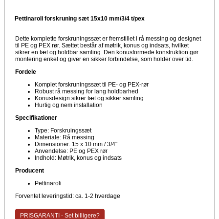
Pettinaroli forskruning sæt 15x10 mm/3/4 t/pex
Dette komplette forskruningssæt er fremstillet i rå messing og designet
til PE og PEX rør. Sættet består af møtrik, konus og indsats, hvilket
sikrer en tæt og holdbar samling. Den konusformede konstruktion gør
montering enkel og giver en sikker forbindelse, som holder over tid.
Fordele
Komplet forskruningssæt til PE- og PEX-rør
Robust rå messing for lang holdbarhed
Konusdesign sikrer tæt og sikker samling
Hurtig og nem installation
Specifikationer
Type: Forskruingssæt
Materiale: Rå messing
Dimensioner: 15 x 10 mm / 3/4"
Anvendelse: PE og PEX rør
Indhold: Møtrik, konus og indsats
Producent
Pettinaroli
Forventet leveringstid: ca. 1-2 hverdage
PRISGARANTI - Set billigere?