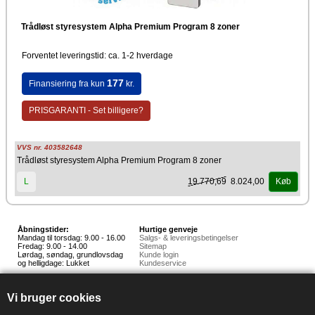
Trådløst styresystem Alpha Premium Program 8 zoner
Forventet leveringstid: ca. 1-2 hverdage
177
Finansiering fra kun
kr.
PRISGARANTI - Set billigere?
VVS nr. 403582648
Trådløst styresystem Alpha Premium Program 8 zoner
19.770,69
8.024,00
L
Køb
Åbningstider:
Hurtige genveje
Mandag til torsdag: 9.00 - 16.00
Salgs- & leveringsbetingelser
Fredag: 9.00 - 14.00
Sitemap
Lørdag, søndag, grundlovsdag
Kunde login
og helligdage: Lukket
Kundeservice
Hedestoker ApS
Hunnerupvej 3, 6920 Videbæk
Vi bruger cookies
E-mail:
salg@hedestoker.dk
Cvr. nr: 34 60 73 70