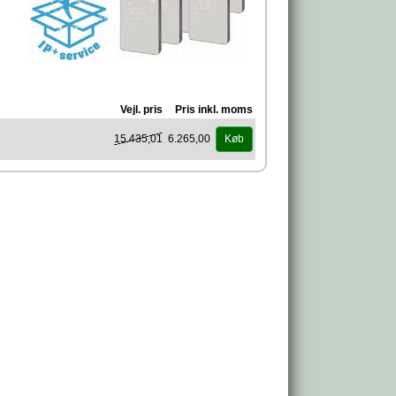
Vejl. pris
Pris inkl. moms
15.435,01
6.265,00
Køb