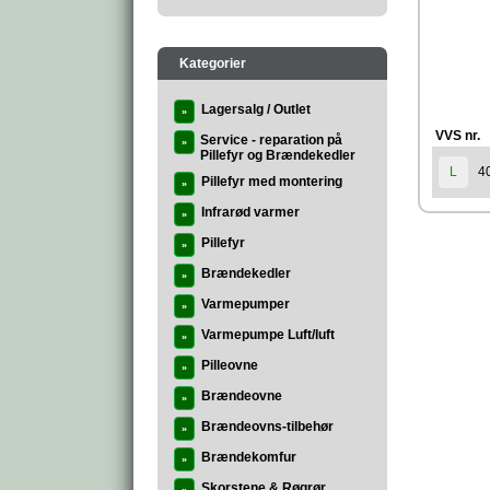
Kategorier
Lagersalg / Outlet
»
VVS nr.
Service - reparation på
»
Pillefyr og Brændekedler
4
L
Pillefyr med montering
»
Infrarød varmer
»
Pillefyr
»
Brændekedler
»
Varmepumper
»
Varmepumpe Luft/luft
»
Pilleovne
»
Brændeovne
»
Brændeovns-tilbehør
»
Brændekomfur
»
Skorstene & Røgrør