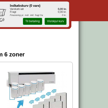
Indkøbskurv (
0 vare
)
Varekøb ialt
0,00 kr.
Fragt
0,00 kr.
Finasiering pr. mdr. inkl. fragt fra
0 kr.
Til betaling
Vis/skjul kurv
m 6 zoner