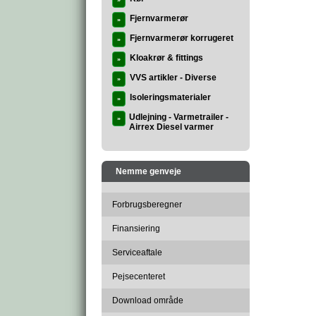
»
Fjernvarmerør
»
Fjernvarmerør korrugeret
»
Kloakrør & fittings
»
VVS artikler - Diverse
»
Isoleringsmaterialer
»
Udlejning - Varmetrailer -
»
Airrex Diesel varmer
Nemme genveje
Forbrugsberegner
Finansiering
Serviceaftale
Pejsecenteret
Download område