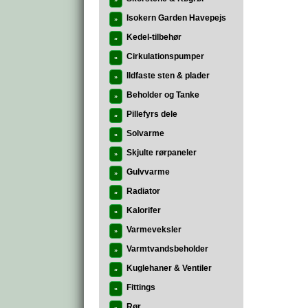
»
Isokern Garden Havepejs
»
Kedel-tilbehør
»
Cirkulationspumper
»
Ildfaste sten & plader
»
Beholder og Tanke
»
Pillefyrs dele
»
Solvarme
»
Skjulte rørpaneler
»
Gulvvarme
»
Radiator
»
Kalorifer
»
Varmeveksler
»
Varmtvandsbeholder
»
Kuglehaner & Ventiler
»
Fittings
»
Rør