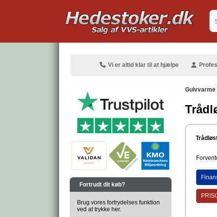
.
Vi er altid klar til at hjælpe
Profes
Gulvvarme
Trådl
.
Trådløs
Forvente
.
Finan
Fortrudt dit køb?
PRISG
Brug vores fortrydelses funktion
ved at trykke her.