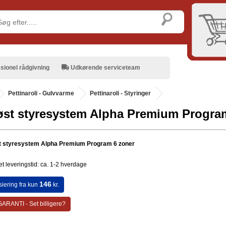
sionel rådgivning
Udkørende serviceteam
.
Pettinaroli - Gulvvarme
Pettinaroli - Styringer
øst styresystem Alpha Premium Progra
t styresystem Alpha Premium Program 6 zoner
t leveringstid: ca. 1-2 hverdage
146
siering fra kun
kr.
ARANTI - Set billigere?