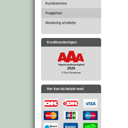
Kundeservice
Fragtpriser
Montering af pillefyr
Kreditvurderingen
Højeste kreditværdighed
2026
© Dun & Bradstreet
Her kan du betale med