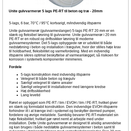
Unite gulvvarmerør 5 lags PE-RT til beton og træ - 20mm
5-lags, 6 bar, 70°C / 95°C kortvarigt, m/indvendig iltspærre
Unite gulvvarmerør (gulvvarmeslanger) 5-lags PE-RT 20 mm er en
stærk og fleksibel løsning til gulvvarme. Unite gulvvarmerør i 20 mm
PE-RT er en robust og driftssikker løsning til moderne
gulvvarmesystemer. Det 5-lags opbyggede rør er udviklet til både
nedstøbning i beton og installation i trægulve, hvor der stilles høje krav
til holdbarhed, fleksibilitet og varmefordeling. Med en indvendig
iltspærre sikres optimal beskyttelse af varmeanlægget, så risikoen for
korrosion i systemets komponenter minimeres.
Fordele
5-lags konstruktion med indvendig iltspærre
Velegnet til både beton og trægulv
Særligt velegnet til større arealer
Særligt velegnet til installationer med længere kredse
Høj driftssikkerhed
Lang levetid
Røret er opbygget som PE-RT / lim / EVOH / lim / PE-RT, hvilket giver
en stærk og formstabil konstruktion. Den indvendige EVOH-iltspærre
forhindrer ilt i at trænge ind i systemet og beskytter dermed pumper,
fordelere og øvrige metaldele. Samtidig bevarer PE-RT-materialet sin
høje fleksibilitet, hvilket gør røret nemt at arbejde med under
installation. Dette Unite gulvvarmerør er designet til alsidig anvendelse
og kan bruges i både nedstøbte gulvvarmesystemer i beton samt til