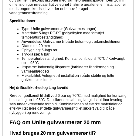
gulvvarme i trækonstruktioner med varmefordelingsplader. Den 20 mm
dimension gør røret særligt velegnet til større arealer eller installationer
med længere kredse, hvor der er behov for øget
vandgennemstrømning.
Specifikationer
Type: Unite gulvvarmerør (Gulvvarmeslanger)
Materiale: 5-lags PE-RT (polyethylen med forhøjet
temperaturbestandighed)
Anvendelse: Gulvvarme til både beton- og trækonstruktioner
Diameter: 20 mm
Opbygning: 5-lags rør
Trykklasse: 6 bar
Temperaturbestandighed: Konstant drift: op til 70°C / Kortvarigt:
op til 95°C
Iltspærre: Indvendig iltspærre (forhindrer iltindtrængning i
varmeanlægget)
Fleksibilitet: Velegnet til installation i både støbte og lette
gulvkonstruktioner
Høj driftssikkerhed og lang levetid
Røret er godkendt til drift ved 6 bar og 70°C, med mulighed for kortvarig
belastning op til 95°C. Det sikrer en stabil og langtidsholdbar løsning,
selv under krævende forhold. Kombinationen af stærke materialer og
effektiv iltspærre gør dette gulvvarmerør til et sikkert valg til både
nybyggeri og renovering.
FAQ om Unite gulvvarmerør 20 mm
Hvad bruges 20 mm gulvvarmerør til?