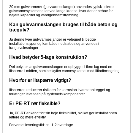
20 mm gulvvarmerør (gulvvarmeslanger) anvendes typisk i større
gulvvarmesystemer eller ved lange kredse, hvor der er behov for
højere kapacitet og vandgennemstrømning.
Kan gulvvarmeslangen bruges til både beton og
trægulv?
Ja denne type gulvvarmeslanger er velegnet til begge
installationstyper og kan både nedstøbes og anvendes i
trægulvsløsninger.
Hvad betyder 5-lags konstruktion?
Det betyder, at gulvvarmeslangen er opbygget i flere lag med en
iltspærre i midten, som beskytter varmesystemet mod iltindtrængning.
Hvorfor er iltspærre vigtigt?
Iltspærren reducerer risikoen for korrosion i varmeanlægget og
forlænger levetiden på systemets komponenter.
Er PE-RT rør fleksible?
Ja, PE-RT er kendt for sin høje fleksibilitet, hvilket gør installationen
lettere og mere effektiv.
Forventet leveringstid: ca. 1-2 hverdage