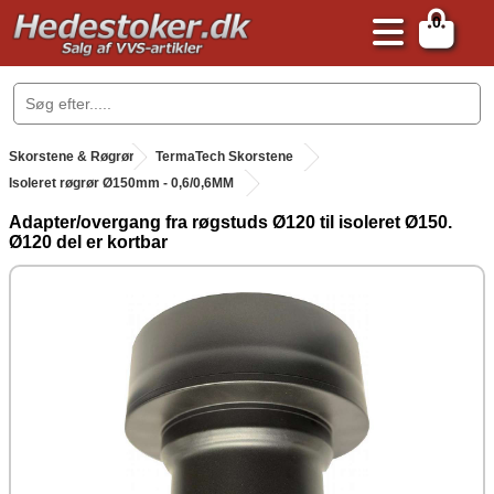
0
.
Skorstene & Røgrør
.
TermaTech Skorstene
Isoleret røgrør Ø150mm - 0,6/0,6MM
Adapter/overgang fra røgstuds Ø120 til isoleret Ø150.
Ø120 del er kortbar