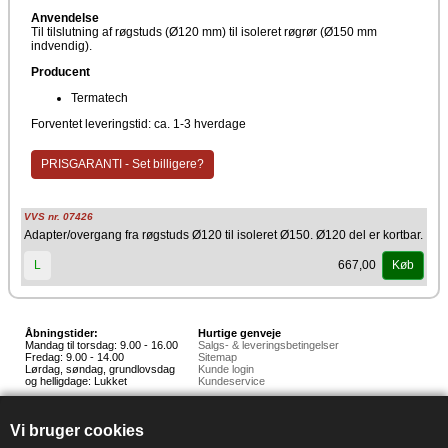
Anvendelse
Til tilslutning af røgstuds (Ø120 mm) til isoleret røgrør (Ø150 mm
indvendig).
Producent
Termatech
Forventet leveringstid: ca. 1-3 hverdage
PRISGARANTI - Set billigere?
VVS nr. 07426
Adapter/overgang fra røgstuds Ø120 til isoleret Ø150. Ø120 del er kortbar.
667,00
L
Køb
Åbningstider:
Hurtige genveje
Mandag til torsdag: 9.00 - 16.00
Salgs- & leveringsbetingelser
Fredag: 9.00 - 14.00
Sitemap
Lørdag, søndag, grundlovsdag
Kunde login
og helligdage: Lukket
Kundeservice
Hedestoker ApS
Hunnerupvej 3, 6920 Videbæk
Vi bruger cookies
E-mail:
salg@hedestoker.dk