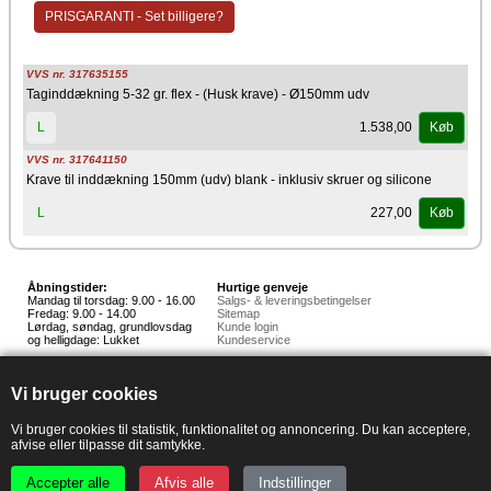
PRISGARANTI - Set billigere?
VVS nr. 317635155
Taginddækning 5-32 gr. flex - (Husk krave) - Ø150mm udv
1.538,00
L
Køb
VVS nr. 317641150
Krave til inddækning 150mm (udv) blank - inklusiv skruer og silicone
227,00
L
Køb
Åbningstider:
Hurtige genveje
Mandag til torsdag: 9.00 - 16.00
Salgs- & leveringsbetingelser
Fredag: 9.00 - 14.00
Sitemap
Lørdag, søndag, grundlovsdag
Kunde login
og helligdage: Lukket
Kundeservice
Hedestoker ApS
Hunnerupvej 3, 6920 Videbæk
Vi bruger cookies
E-mail:
salg@hedestoker.dk
Cvr. nr: 34 60 73 70
PA:
Vi bruger cookies til statistik, funktionalitet og annoncering. Du kan acceptere,
afvise eller tilpasse dit samtykke.
Accepter alle
Afvis alle
Indstillinger