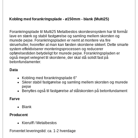
Kobling med forankringsplade - ø150mm - blank (Multi25)
Forankringsplade til Multi25 Metalbestos skorstesnsystem har til formål
lave en stærk og stabil fastgørelse og samling mellem skorsten og
murede pejse. Forankringspladen er nemt at montere via fire
skruehuller, hvorefter at man kan fæsten skorstene sikkert. Dette smarte
system effektiviserer monteringsprocessen og reducerer
opførelsestiden betydeligt for murede pejse. Forankringspladen er
også meget velegnet til skorstene, der skal stå solidt fast på
betonfundamenter.
Data
Kobling med forankringsplade 6"
Sikrer stabil fastgørelse og samling mellem skorsten og murede
pejse
Benyttes også til fastgørelse af stålskorsten på betonfundament
Farve
Blank
Producent
Kierulff / Metalbestos
Forventet leveringstid: ca. 1-2 hverdage