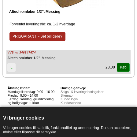
Altech omløber 1/2''. Messing
Forventet leveringstid: ca. 1-2 hverdage
PRISGARANTI - Set billigere?
VVS nr. 346847674
Altech omløber 1/2''. Messing
28,00
L
Køb
Åbningstider:
Hurtige genveje
Mandag til torsdag: 9.00 - 16.00
Salgs- & leveringsbetingelser
Fredag: 9.00 - 14.00
Sitemap
Lørdag, søndag, grundlovsdag
Kunde login
og helligdage: Lukket
Kundeservice
Hedestoker ApS
Hunnerupvej 3, 6920 Videbæk
Vi bruger cookies
E-mail:
salg@hedestoker.dk
Cvr. nr: 34 60 73 70
PA:
Vi bruger cookies til statistik, funktionalitet og annoncering. Du kan acceptere,
afvise eller tilpasse dit samtykke.