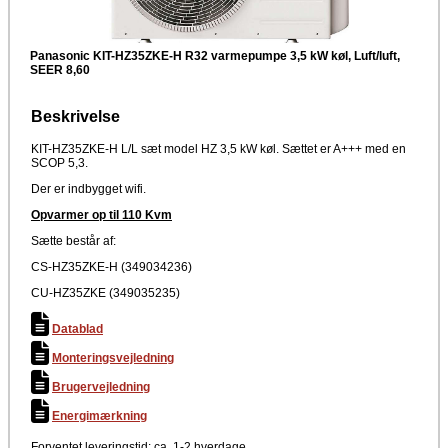
Panasonic KIT-HZ35ZKE-H R32 varmepumpe 3,5 kW køl, Luft/luft,
SEER 8,60
Beskrivelse
KIT-HZ35ZKE-H L/L sæt model HZ 3,5 kW køl. Sættet er A+++ med en
SCOP 5,3.
Der er indbygget wifi.
Opvarmer op til 110 Kvm
Sætte består af:
CS-HZ35ZKE-H (349034236)
CU-HZ35ZKE (349035235)
Datablad
Monteringsvejledning
Brugervejledning
Energimærkning
Forventet leveringstid: ca. 1-2 hverdage