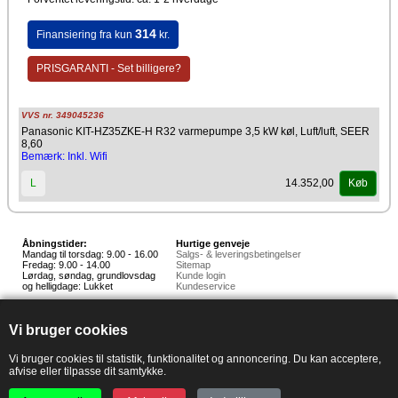
314
Finansiering fra kun
kr.
PRISGARANTI - Set billigere?
VVS nr. 349045236
Panasonic KIT-HZ35ZKE-H R32 varmepumpe 3,5 kW køl, Luft/luft, SEER
8,60
Bemærk: Inkl. Wifi
14.352,00
L
Køb
Åbningstider:
Hurtige genveje
Mandag til torsdag: 9.00 - 16.00
Salgs- & leveringsbetingelser
Fredag: 9.00 - 14.00
Sitemap
Lørdag, søndag, grundlovsdag
Kunde login
og helligdage: Lukket
Kundeservice
Hedestoker ApS
Hunnerupvej 3, 6920 Videbæk
Vi bruger cookies
E-mail:
salg@hedestoker.dk
Cvr. nr: 34 60 73 70
PA:
Vi bruger cookies til statistik, funktionalitet og annoncering. Du kan acceptere,
afvise eller tilpasse dit samtykke.