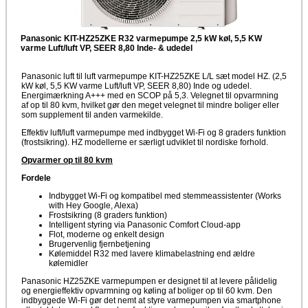
Panasonic KIT-HZ25ZKE R32 varmepumpe 2,5 kW køl, 5,5 KW
varme Luft/luft VP, SEER 8,80 Inde- & udedel
Panasonic luft til luft varmepumpe KIT-HZ25ZKE L/L sæt model HZ. (2,5
kW køl, 5,5 KW varme Luft/luft VP, SEER 8,80) Inde og udedel.
Energimærkning A+++ med en SCOP på 5,3. Velegnet til opvarmning
af op til 80 kvm, hvilket gør den meget velegnet til mindre boliger eller
som supplement til anden varmekilde.
Effektiv luft/luft varmepumpe med indbygget Wi-Fi og 8 graders funktion
(frostsikring). HZ modellerne er særligt udviklet til nordiske forhold.
Opvarmer op til 80 kvm
Fordele
Indbygget Wi-Fi og kompatibel med stemmeassistenter (Works
with Hey Google, Alexa)
Frostsikring (8 graders funktion)
Intelligent styring via Panasonic Comfort Cloud-app
Flot, moderne og enkelt design
Brugervenlig fjernbetjening
Kølemiddel R32 med lavere klimabelastning end ældre
kølemidler
Panasonic HZ25ZKE varmepumpen er designet til at levere pålidelig
og energieffektiv opvarmning og køling af boliger op til 60 kvm. Den
indbyggede Wi-Fi gør det nemt at styre varmepumpen via smartphone