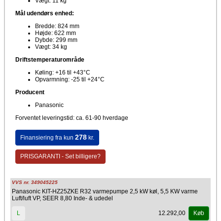
Vægt: 11 kg
Mål udendørs enhed:
Bredde: 824 mm
Højde: 622 mm
Dybde: 299 mm
Vægt: 34 kg
Driftstemperaturområde
Køling: +16 til +43°C
Opvarmning: -25 til +24°C
Producent
Panasonic
Forventet leveringstid: ca. 61-90 hverdage
278
Finansiering fra kun
kr.
PRISGARANTI - Set billigere?
VVS nr. 349045225
Panasonic KIT-HZ25ZKE R32 varmepumpe 2,5 kW køl, 5,5 KW varme
Luft/luft VP, SEER 8,80 Inde- & udedel
12.292,00
L
Køb