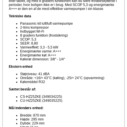
eller tablet, og med 8 graders funktionen kan du sikre frostbeskyttelse i
perioder, hvor boligen ikke er i brug. Med SCOP 5,3 og energimærke
A+++ er den en af de mest effektive varmepumper i sin klasse.
Tekniske data
Panasonic kit luft/luft varmepumpe
2-trins kompressor
Indbygget Wi-Fi
8 graders funktion (frostsikring)
SCOP: 5,3
SEER: 8,80
Varmeeffekt: 3,3 - 5,5 kW
Energimærke varme: A+++
Energimærke køl: A+++
Kølerør dimension: 3/8" - 1/4"
Ekstern enhed
Støjniveau: 41 dBA
Område: +16/+ 43°C (køling), -25/+ 24°C (opvarmning)
Kølemiddel R32
Sættet består af:
CS-HZ25ZKE (349034225)
CU-HZ25ZKE (349035225)
Mål indendørs enhed:
Bredde: 870 mm
Højde: 295 mm
Dybde: 229 mm