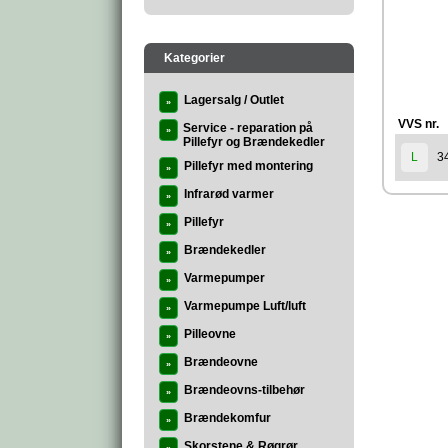
Kategorier
Lagersalg / Outlet
»
VVS nr.
Service - reparation på
»
Pillefyr og Brændekedler
3
L
Pillefyr med montering
»
Infrarød varmer
»
Pillefyr
»
Brændekedler
»
Varmepumper
»
Varmepumpe Luft/luft
»
Pilleovne
»
Brændeovne
»
Brændeovns-tilbehør
»
Brændekomfur
»
Skorstene & Røgrør