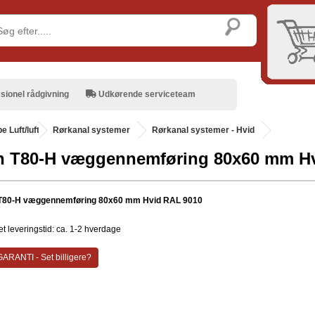
sionel rådgivning
Udkørende serviceteam
 Luft/luft
.
Rørkanal systemer
Rørkanal systemer - Hvid
h T80-H væggennemføring 80x60 mm H
 T80-H væggennemføring 80x60 mm Hvid RAL 9010
t leveringstid: ca. 1-2 hverdage
ARANTI - Set billigere?