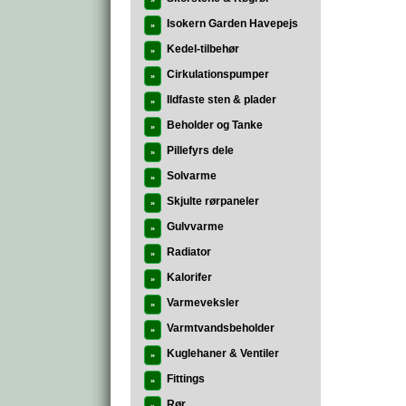
»
Isokern Garden Havepejs
»
Kedel-tilbehør
»
Cirkulationspumper
»
Ildfaste sten & plader
»
Beholder og Tanke
»
Pillefyrs dele
»
Solvarme
»
Skjulte rørpaneler
»
Gulvvarme
»
Radiator
»
Kalorifer
»
Varmeveksler
»
Varmtvandsbeholder
»
Kuglehaner & Ventiler
»
Fittings
»
Rør