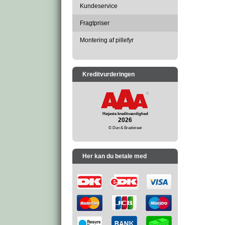
Kundeservice
Fragtpriser
Montering af pillefyr
Kreditvurderingen
Højeste kreditværdighed
2026
© Dun & Bradstreet
Her kan du betale med