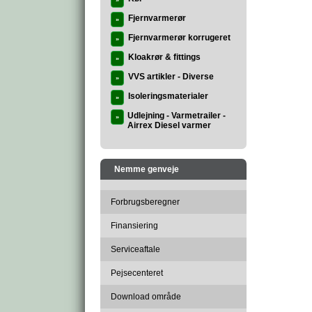
»
Fjernvarmerør
»
Fjernvarmerør korrugeret
»
Kloakrør & fittings
»
VVS artikler - Diverse
»
Isoleringsmaterialer
»
Udlejning - Varmetrailer -
»
Airrex Diesel varmer
Nemme genveje
Forbrugsberegner
Finansiering
Serviceaftale
Pejsecenteret
Download område