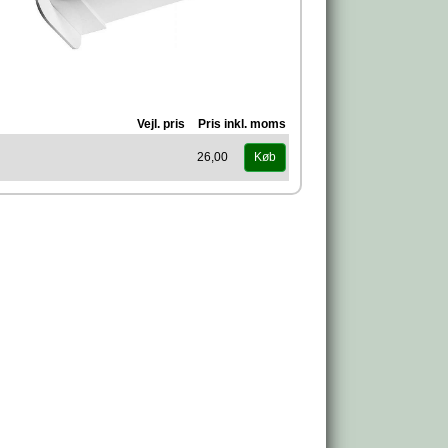
Vejl. pris
Pris inkl. moms
26,00
Køb