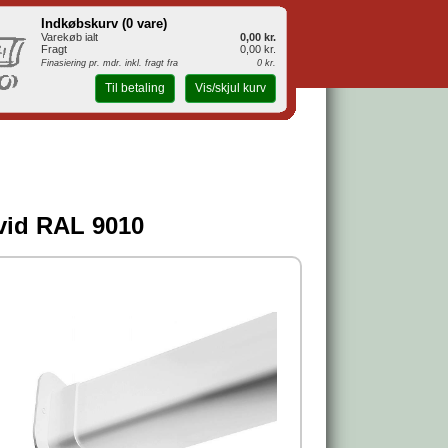
Indkøbskurv (
0 vare
)
Varekøb ialt
0,00 kr.
Fragt
0,00 kr.
Finasiering pr. mdr. inkl. fragt fra
0 kr.
Til betaling
Vis/skjul kurv
vid RAL 9010