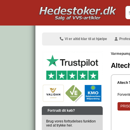
.
Vi er altid klar til at hjælpe
Profes
Varmepumpe
Altec
.
Altech
Forvente
.
PRISG
Fortrudt dit køb?
Brug vores fortrydelses funktion
ved at trykke her.