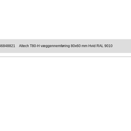
46848821
Altech T80-H væggennemføring 80x60 mm Hvid RAL 9010