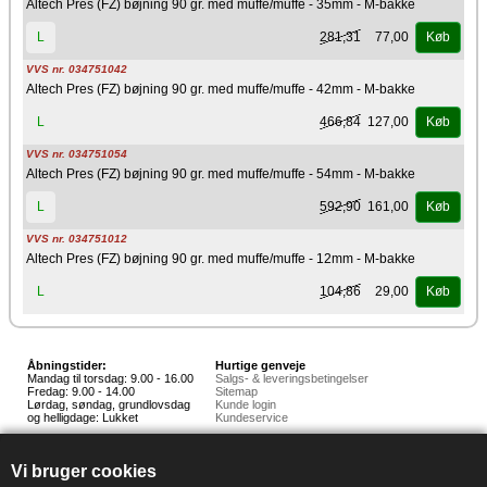
Altech Pres (FZ) bøjning 90 gr. med muffe/muffe - 35mm - M-bakke
281,31
77,00
L
Køb
VVS nr. 034751042
Altech Pres (FZ) bøjning 90 gr. med muffe/muffe - 42mm - M-bakke
466,84
127,00
L
Køb
VVS nr. 034751054
Altech Pres (FZ) bøjning 90 gr. med muffe/muffe - 54mm - M-bakke
592,90
161,00
L
Køb
VVS nr. 034751012
Altech Pres (FZ) bøjning 90 gr. med muffe/muffe - 12mm - M-bakke
104,86
29,00
L
Køb
Åbningstider:
Hurtige genveje
Mandag til torsdag: 9.00 - 16.00
Salgs- & leveringsbetingelser
Fredag: 9.00 - 14.00
Sitemap
Lørdag, søndag, grundlovsdag
Kunde login
og helligdage: Lukket
Kundeservice
Hedestoker ApS
Hunnerupvej 3, 6920 Videbæk
Vi bruger cookies
E-mail:
salg@hedestoker.dk