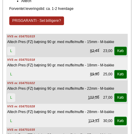
Altech
Forventet leveringstid: ca. 1-2 hverdage
PRISGARANTI - Set billigere?
VVS nr. 034751015
Altech Pres (FZ) bøjning 90 gr. med muffe/muffe - 15mm - M-bakke
82,44
23,00
L
Køb
VVS nr. 034751018
Altech Pres (FZ) bøjning 90 gr. med muffe/muffe - 18mm - M-bakke
89,90
25,00
L
Køb
VVS nr. 034751022
Altech Pres (FZ) bøjning 90 gr. med muffe/muffe - 22mm - M-bakke
102,56
27,00
L
Køb
VVS nr. 034751028
Altech Pres (FZ) bøjning 90 gr. med muffe/muffe - 28mm - M-bakke
113,33
30,00
L
Køb
VVS nr. 034751035