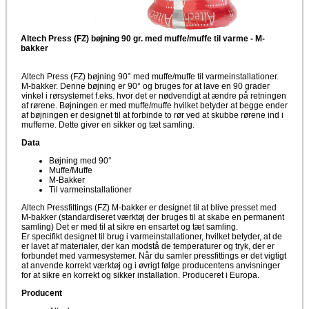
Altech Press (FZ) bøjning 90 gr. med muffe/muffe til varme - M-
bakker
Altech Press (FZ) bøjning 90° med muffe/muffe til varmeinstallationer.
M-bakker. Denne bøjning er 90° og bruges for at lave en 90 grader
vinkel i rørsystemet f.eks. hvor det er nødvendigt at ændre på retningen
af rørene. Bøjningen er med muffe/muffe hvilket betyder at begge ender
af bøjningen er designet til at forbinde to rør ved at skubbe rørene ind i
mufferne. Dette giver en sikker og tæt samling.
Data
Bøjning med 90°
Muffe/Muffe
M-Bakker
Til varmeinstallationer
Altech Pressfittings (FZ) M-bakker er designet til at blive presset med
M-bakker (standardiseret værktøj der bruges til at skabe en permanent
samling) Det er med til at sikre en ensartet og tæt samling.
Er specifikt designet til brug i varmeinstallationer, hvilket betyder, at de
er lavet af materialer, der kan modstå de temperaturer og tryk, der er
forbundet med varmesystemer. Når du samler pressfittings er det vigtigt
at anvende korrekt værktøj og i øvrigt følge producentens anvisninger
for at sikre en korrekt og sikker installation. Produceret i Europa.
Producent