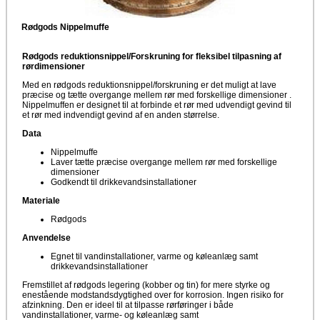
Rødgods Nippelmuffe
Rødgods reduktionsnippel/Forskruning for fleksibel tilpasning af
rørdimensioner
Med en rødgods reduktionsnippel/forskruning er det muligt at lave
præcise og tætte overgange mellem rør med forskellige dimensioner .
Nippelmuffen er designet til at forbinde et rør med udvendigt gevind til
et rør med indvendigt gevind af en anden størrelse.
Data
Nippelmuffe
Laver tætte præcise overgange mellem rør med forskellige
dimensioner
Godkendt til drikkevandsinstallationer
Materiale
Rødgods
Anvendelse
Egnet til vandinstallationer, varme og køleanlæg samt
drikkevandsinstallationer
Fremstillet af rødgods legering (kobber og tin) for mere styrke og
enestående modstandsdygtighed over for korrosion. Ingen risiko for
afzinkning. Den er ideel til at tilpasse rørføringer i både
vandinstallationer, varme- og køleanlæg samt