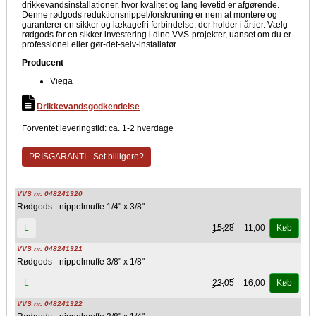
drikkevandsinstallationer, hvor kvalitet og lang levetid er afgørende.
Denne rødgods reduktionsnippel/forskruning er nem at montere og
garanterer en sikker og lækagefri forbindelse, der holder i årtier. Vælg
rødgods for en sikker investering i dine VVS-projekter, uanset om du er
professionel eller gør-det-selv-installatør.
Producent
Viega
Drikkevandsgodkendelse
Forventet leveringstid: ca. 1-2 hverdage
PRISGARANTI - Set billigere?
VVS nr. 048241320
Rødgods - nippelmuffe 1/4" x 3/8"
15,28
11,00
L
Køb
VVS nr. 048241321
Rødgods - nippelmuffe 3/8" x 1/8"
23,05
16,00
L
Køb
VVS nr. 048241322