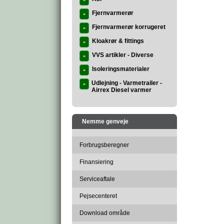
»
Fjernvarmerør
»
Fjernvarmerør korrugeret
»
Kloakrør & fittings
»
VVS artikler - Diverse
»
Isoleringsmaterialer
»
Udlejning - Varmetrailer -
»
Airrex Diesel varmer
Nemme genveje
Forbrugsberegner
Finansiering
Serviceaftale
Pejsecenteret
Download område