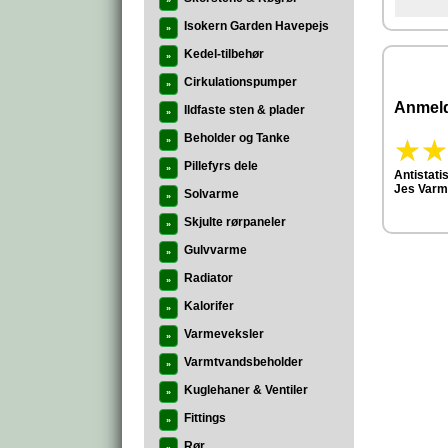
»
Isokern Garden Havepejs
»
Kedel-tilbehør
»
Cirkulationspumper
»
Anmeld
Ildfaste sten & plader
»
Beholder og Tanke
»
Pillefyrs dele
»
Antistat
Jes Varm
Solvarme
»
Skjulte rørpaneler
»
Gulvvarme
»
Radiator
»
Kalorifer
»
Varmeveksler
»
Varmtvandsbeholder
»
Kuglehaner & Ventiler
»
Fittings
»
Rør