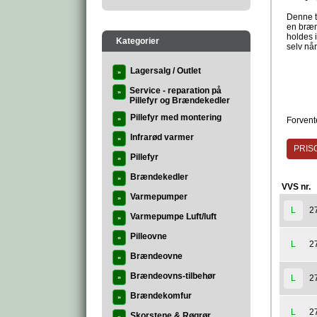
Denne ty
en bræn
holdes 
Kategorier
selv nå
Lagersalg / Outlet
»
Service - reparation på
»
Pillefyr og Brændekedler
Pillefyr med montering
»
Forvente
Infrarød varmer
»
PRISG
Pillefyr
»
Brændekedler
»
VVS nr.
Varmepumper
»
2
L
Varmepumpe Luft/luft
»
Pilleovne
»
2
L
Brændeovne
»
Brændeovns-tilbehør
2
L
»
Brændekomfur
»
2
L
Skorstene & Røgrør