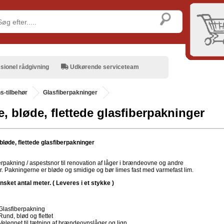
sionel rådgivning
Udkørende serviceteam
-tilbehør
Glasfiberpakninger
, bløde, flettede glasfiberpakninger
bløde, flettede glasfiberpakninger
erpakning / aspestsnor til renovation af låger i brændeovne og andre
er. Pakningerne er bløde og smidige og bør limes fast med varmefast lim.
ønsket antal meter. ( Leveres i et stykke )
Glasfiberpakning
Rund, blød og flettet
Velegnet til tætning af brændeovnslåger og lign.