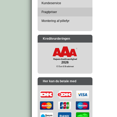
Kundeservice
Fragtpriser
Montering af pillefyr
Kreditvurderingen
Højeste kreditværdighed
2026
© Dun & Bradstreet
Her kan du betale med