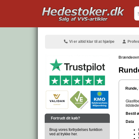
.
Vi er altid klar til at hjælpe
Profes
Brændeovns
Runde
.
Runde, 
Glasfib
ildsted
.
Bestil 
Fortrudt dit køb?
Data
Brug vores fortrydelses funktion
ved at trykke her.