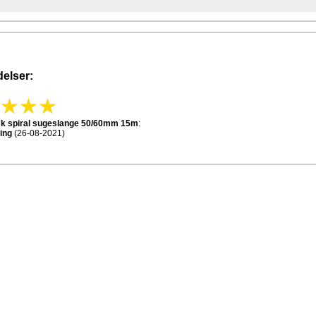
elser:
isk spiral sugeslange 50/60mm 15m
:
ing
(26-08-2021)