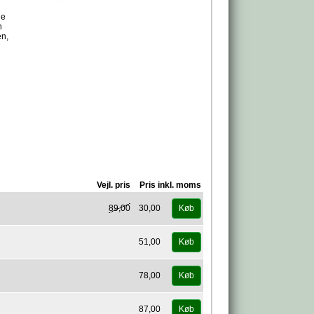
ne
n
en,
Vejl. pris
Pris inkl. moms
89,00
30,00
Køb
51,00
Køb
78,00
Køb
87,00
Køb