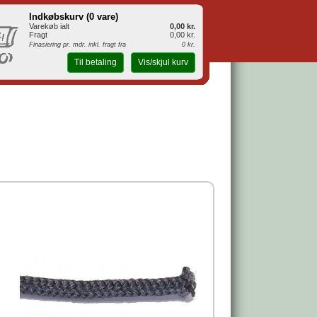
Indkøbskurv (
0 vare
)
Varekøb ialt
0,00 kr.
Fragt
0,00 kr.
Finasiering pr. mdr. inkl. fragt fra
0 kr.
Til betaling
Vis/skjul kurv