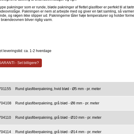
pe pakninger som er runde, bløde pakninger af flettet glasfiber er perfekt til at tæt
deovnslåge. Pakningen er nem at arbejde med og giver en tæt samling, så varme
inde, og røgen ikke slipper ud. Pakningerne tåler høje temperaturer og holder form
r brændeovnen bliver rigtig varm.
t leveringstid: ca. 1-2 hverdage
ARANTI - Set billigere?
701155
Rund glasfiberpakning, hvid blød - Ø5 mm - pr. meter
704108
Rund glasfiberpakning, grå blød - Ø8 mm - pr. meter
704110
Rund glasfiberpakning, grå blød - Ø10 mm - pr. meter
704114
Rund glasfiberpakning, grå blød - Ø14 mm - pr. meter