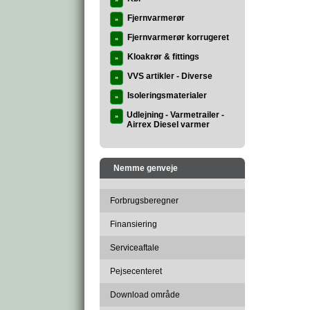
»
Fjernvarmerør
»
Fjernvarmerør korrugeret
»
Kloakrør & fittings
»
VVS artikler - Diverse
»
Isoleringsmaterialer
»
Udlejning - Varmetrailer -
»
Airrex Diesel varmer
Nemme genveje
Forbrugsberegner
Finansiering
Serviceaftale
Pejsecenteret
Download område