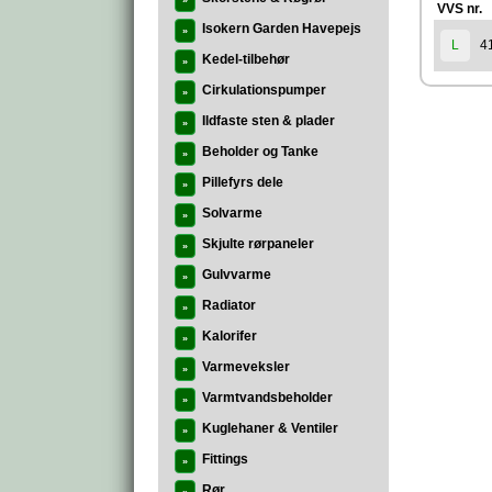
»
VVS nr.
Isokern Garden Havepejs
»
4
L
Kedel-tilbehør
»
Cirkulationspumper
»
Ildfaste sten & plader
»
Beholder og Tanke
»
Pillefyrs dele
»
Solvarme
»
Skjulte rørpaneler
»
Gulvvarme
»
Radiator
»
Kalorifer
»
Varmeveksler
»
Varmtvandsbeholder
»
Kuglehaner & Ventiler
»
Fittings
»
Rør