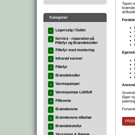
Tapen e
brændeov
driftssi
Kategorier
Fordele
Lagersalg / Outlet
»
Service - reparation på
»
Pillefyr og Brændekedler
Pillefyr med montering
»
Egensk
Infrarød varmer
»
Pillefyr
»
Brændekedler
»
Varmepumper
»
Anvend
Varmepumpe Luft/luft
Anvende
»
låger o
Pilleovne
pakning
»
Brændeovne
Forvente
»
Brændeovns-tilbehør
»
PRISG
Brændekomfur
»
Skorstene & Røgrør