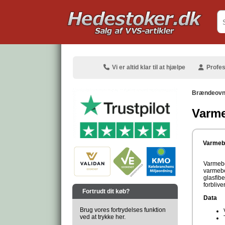
.
Vi er altid klar til at hjælpe
Profes
Brændeovns
Varme
.
Varmebe
Varmebe
varmebe
glasfibe
.
forblive
Fortrudt dit køb?
Data
Brug vores fortrydelses funktion
ved at trykke her.