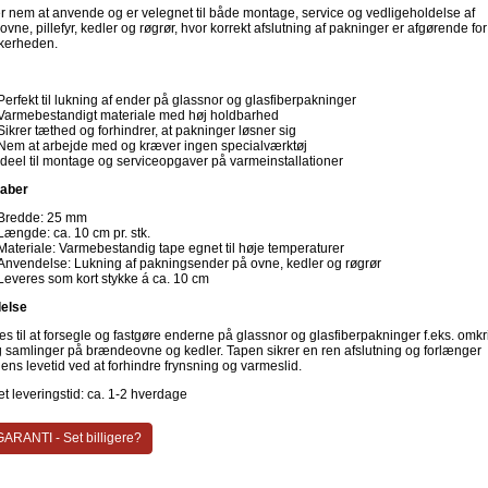
r nem at anvende og er velegnet til både montage, service og vedligeholdelse af
ne, pillefyr, kedler og røgrør, hvor korrekt afslutning af pakninger er afgørende for
kkerheden.
Perfekt til lukning af ender på glassnor og glasfiberpakninger
Varmebestandigt materiale med høj holdbarhed
Sikrer tæthed og forhindrer, at pakninger løsner sig
Nem at arbejde med og kræver ingen specialværktøj
Ideel til montage og serviceopgaver på varmeinstallationer
aber
Bredde: 25 mm
Længde: ca. 10 cm pr. stk.
Materiale: Varmebestandig tape egnet til høje temperaturer
Anvendelse: Lukning af pakningsender på ovne, kedler og røgrør
Leveres som kort stykke á ca. 10 cm
else
s til at forsegle og fastgøre enderne på glassnor og glasfiberpakninger f.eks. omkr
g samlinger på brændeovne og kedler. Tapen sikrer en ren afslutning og forlænger
ens levetid ved at forhindre frynsning og varmeslid.
t leveringstid: ca. 1-2 hverdage
ARANTI - Set billigere?