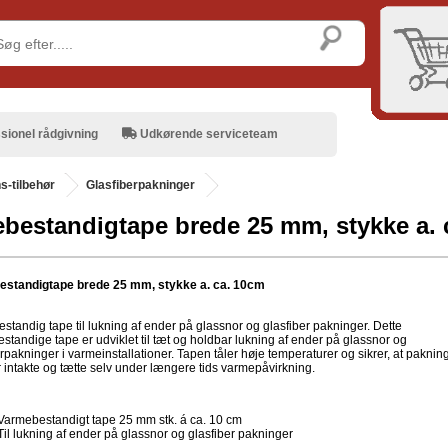
sionel rådgivning
Udkørende serviceteam
-tilbehør
Glasfiberpakninger
bestandigtape brede 25 mm, stykke a. 
standigtape brede 25 mm, stykke a. ca. 10cm
standig tape til lukning af ender på glassnor og glasfiber pakninger. Dette
standige tape er udviklet til tæt og holdbar lukning af ender på glassnor og
rpakninger i varmeinstallationer. Tapen tåler høje temperaturer og sikrer, at paknin
r intakte og tætte selv under længere tids varmepåvirkning.
Varmebestandigt tape 25 mm stk. á ca. 10 cm
Til lukning af ender på glassnor og glasfiber pakninger