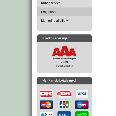
Kundeservice
Fragtpriser
Montering af pillefyr
Kreditvurderingen
Højeste kreditværdighed
2026
© Dun & Bradstreet
Her kan du betale med