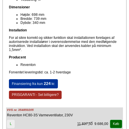
Dimensioner
Højde: 698 mm
Bredde: 739 mm
Dybde: 340 mm
Installation
For at sikre korrekt og sikker funktion skal installationen foretages af
autoriserede installatører i overensstemmelse med den medfølgende
instruktion. Ved installation skal der anvendes kabler på minimum
1,5mm².
Producent
Reventon
Forventet leveringstid: ca. 1-2 hverdage
224
Finansiering fra kun
kr.
PRISGARANTI - Set billigere?
VVS nr. 354850205
Reventon HC80-3S Varmeventilator, 230V
11.837,50
9.686,00
L
Køb