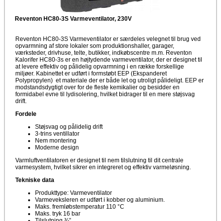
Reventon HC80-3S Varmeventilator, 230V
Reventon HC80-3S Varmeventilator er særdeles velegnet til brug ved
opvarmning af store lokaler som produktionshaller, garager,
værksteder, drivhuse, telte, butikker, indkøbscentre m.m. Reventon
Kalorifer HC80-3s er en højtydende varmeventilator, der er designet til
at levere effektiv og pålidelig opvarmning i en række forskellige
miljøer. Kabinettet er udført i formstøbt EEP (Ekspanderet
Polypropylen) et materiale der er både let og utroligt pålideligt. EEP er
modstandsdygtigt over for de fleste kemikalier og besidder en
formidabel evne til lydisolering, hvilket bidrager til en mere støjsvag
drift.
Fordele
Støjsvag og pålidelig drift
3-trins ventillator
Nem montering
Moderne design
Varmluftventilatoren er designet til nem tilslutning til dit centrale
varmesystem, hvilket sikrer en integreret og effektiv varmeløsning.
Tekniske data
Produkttype: Varmeventilator
Varmeveksleren er udført i kobber og aluminium.
Maks. fremløbstemperatur 110 °C
Maks. tryk 16 bar
Tilslutning ¾”