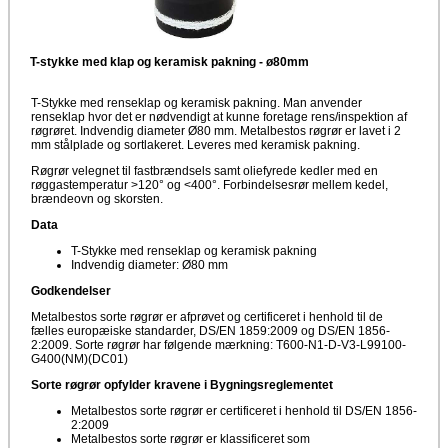
T-stykke med klap og keramisk pakning - ø80mm
T-Stykke med renseklap og keramisk pakning. Man anvender
renseklap hvor det er nødvendigt at kunne foretage rens/inspektion af
røgrøret. Indvendig diameter Ø80 mm. Metalbestos røgrør er lavet i 2
mm stålplade og sortlakeret. Leveres med keramisk pakning.
Røgrør velegnet til fastbrændsels samt oliefyrede kedler med en
røggastemperatur >120° og <400°. Forbindelsesrør mellem kedel,
brændeovn og skorsten.
Data
T-Stykke med renseklap og keramisk pakning
Indvendig diameter: Ø80 mm
Godkendelser
Metalbestos sorte røgrør er afprøvet og certificeret i henhold til de
fælles europæiske standarder, DS/EN 1859:2009 og DS/EN 1856-
2:2009. Sorte røgrør har følgende mærkning: T600-N1-D-V3-L99100-
G400(NM)(DC01)
Sorte røgrør opfylder kravene i Bygningsreglementet
Metalbestos sorte røgrør er certificeret i henhold til DS/EN 1856-
2:2009
Metalbestos sorte røgrør er klassificeret som