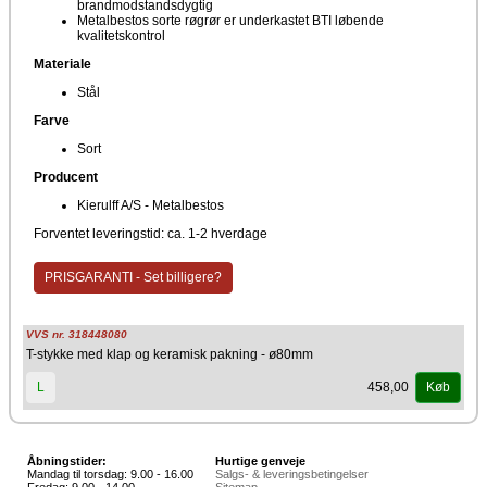
brandmodstandsdygtig
Metalbestos sorte røgrør er underkastet BTI løbende
kvalitetskontrol
Materiale
Stål
Farve
Sort
Producent
Kierulff A/S - Metalbestos
Forventet leveringstid: ca. 1-2 hverdage
PRISGARANTI - Set billigere?
VVS nr. 318448080
T-stykke med klap og keramisk pakning - ø80mm
458,00
L
Køb
Åbningstider:
Hurtige genveje
Mandag til torsdag: 9.00 - 16.00
Salgs- & leveringsbetingelser