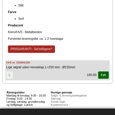
Stål
Farve
Sort
Producent
Kierulf A/S - Metalbestos
Forventet leveringstid: ca. 1-2 hverdage
PRISGARANTI - Set billigere?
VVS nr. 318402150
Lige røgrør uden renseklap L=250 mm - Ø150mm
180,00
L
Køb
Åbningstider:
Hurtige genveje
Mandag til torsdag: 9.00 - 16.00
Salgs- & leveringsbetingelser
Fredag: 9.00 - 14.00
Sitemap
Lørdag, søndag, grundlovsdag
Kunde login
og helligdage: Lukket
Kundeservice
Hedestoker ApS