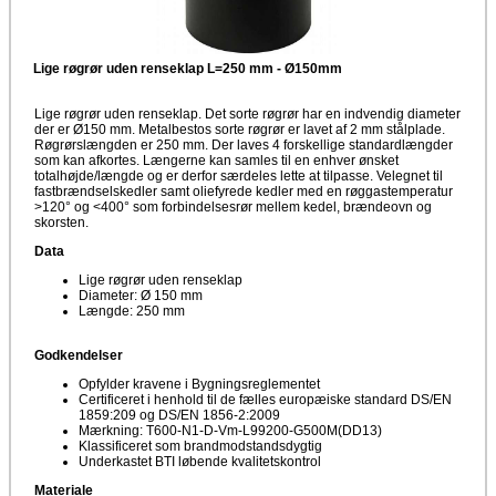
Lige røgrør uden renseklap L=250 mm - Ø150mm
Lige røgrør uden renseklap. Det sorte røgrør har en indvendig diameter
der er Ø150 mm. Metalbestos sorte røgrør er lavet af 2 mm stålplade.
Røgrørslængden er 250 mm. Der laves 4 forskellige standardlængder
som kan afkortes. Længerne kan samles til en enhver ønsket
totalhøjde/længde og er derfor særdeles lette at tilpasse. Velegnet til
fastbrændselskedler samt oliefyrede kedler med en røggastemperatur
>120° og <400° som forbindelsesrør mellem kedel, brændeovn og
skorsten.
Data
Lige røgrør uden renseklap
Diameter: Ø 150 mm
Længde: 250 mm
Godkendelser
Opfylder kravene i Bygningsreglementet
Certificeret i henhold til de fælles europæiske standard DS/EN
1859:209 og DS/EN 1856-2:2009
Mærkning: T600-N1-D-Vm-L99200-G500M(DD13)
Klassificeret som brandmodstandsdygtig
Underkastet BTI løbende kvalitetskontrol
Materiale