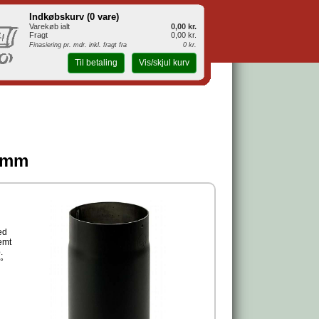
Indkøbskurv (
0 vare
)
Varekøb ialt
0,00 kr.
Fragt
0,00 kr.
Finasiering pr. mdr. inkl. fragt fra
0 kr.
Til betaling
Vis/skjul kurv
30mm
ed
emt
.
°