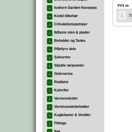
»
VVS nr.
Isokern Garden Havepejs
»
3
L
Kedel-tilbehør
»
Cirkulationspumper
»
Ildfaste sten & plader
»
Beholder og Tanke
»
Pillefyrs dele
»
Solvarme
»
Skjulte rørpaneler
»
Gulvvarme
»
Radiator
»
Kalorifer
»
Varmeveksler
»
Varmtvandsbeholder
»
Kuglehaner & Ventiler
»
Fittings
»
Rør