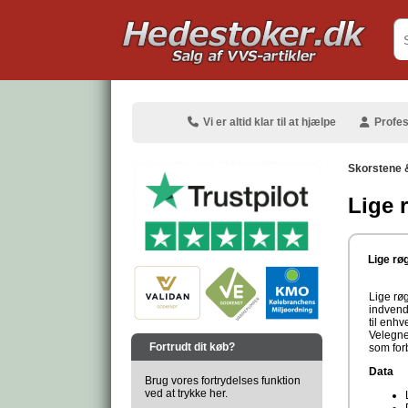
.
Vi er altid klar til at hjælpe
Profes
Skorstene 
Lige 
.
Lige r
Lige rø
indvend
til enhv
.
Velegne
Fortrudt dit køb?
som for
Data
Brug vores fortrydelses funktion
ved at trykke her.