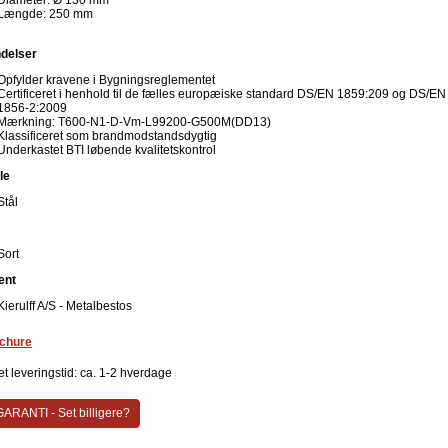
Diameter: Ø 130 mm
Længde: 250 mm
delser
Opfylder kravene i Bygningsreglementet
Certificeret i henhold til de fælles europæiske standard DS/EN 1859:209 og DS/EN
1856-2:2009
Mærkning: T600-N1-D-Vm-L99200-G500M(DD13)
Klassificeret som brandmodstandsdygtig
Underkastet BTI løbende kvalitetskontrol
le
Stål
Sort
ent
Kierulff A/S - Metalbestos
chure
t leveringstid: ca. 1-2 hverdage
ARANTI - Set billigere?