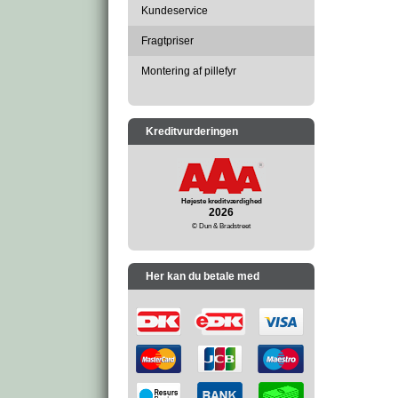
Kundeservice
Fragtpriser
Montering af pillefyr
Kreditvurderingen
Højeste kreditværdighed
2026
© Dun & Bradstreet
Her kan du betale med