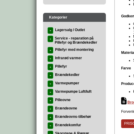
Godken
Kategorier
Lagersalg / Outlet
»
Service - reparation på
»
Pillefyr og Brændekedler
Pillefyr med montering
»
Materia
Infrarød varmer
»
Pillefyr
»
Farve
Brændekedler
»
Varmepumper
Produc
»
Varmepumpe Luft/luft
»
Pilleovne
»
Bro
Brændeovne
»
Forvente
Brændeovns-tilbehør
»
PRISG
Brændekomfur
»
Skorstene & Røgrør