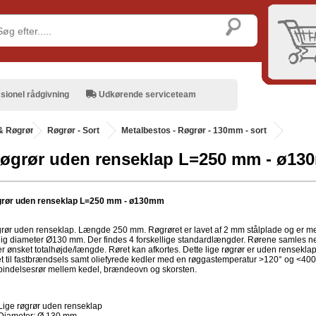
sionel rådgivning
Udkørende serviceteam
& Røgrør
.
Røgrør - Sort
Metalbestos - Røgrør - 130mm - sort
røgrør uden renseklap L=250 mm - ø1
øgrør uden renseklap L=250 mm - ø130mm
grør uden renseklap. Længde 250 mm. Røgrøret er lavet af 2 mm stålplade og er m
ig diameter Ø130 mm. Der findes 4 forskellige standardlængder. Rørene samles n
er ønsket totalhøjde/længde. Røret kan afkortes. Dette lige røgrør er uden renseklap
t til fastbrændsels samt oliefyrede kedler med en røggastemperatur >120° og <400
bindelsesrør mellem kedel, brændeovn og skorsten.
Lige røgrør uden renseklap