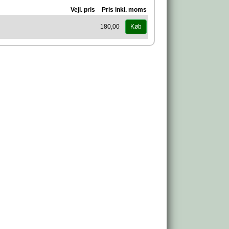
Vejl. pris
Pris inkl. moms
180,00
Køb