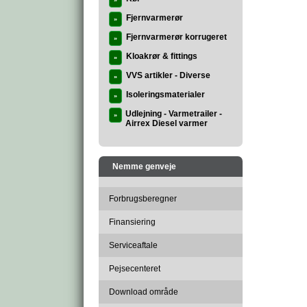
»
Fjernvarmerør
»
Fjernvarmerør korrugeret
»
Kloakrør & fittings
»
VVS artikler - Diverse
»
Isoleringsmaterialer
»
Udlejning - Varmetrailer -
»
Airrex Diesel varmer
Nemme genveje
Forbrugsberegner
Finansiering
Serviceaftale
Pejsecenteret
Download område