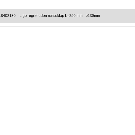
18402130
Lige røgrør uden renseklap L=250 mm - ø130mm