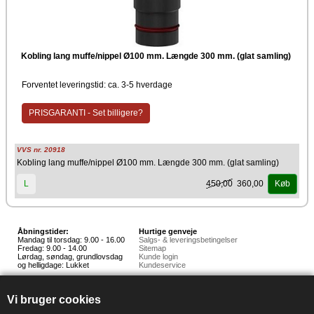
Kobling lang muffe/nippel Ø100 mm. Længde 300 mm. (glat samling)
Forventet leveringstid: ca. 3-5 hverdage
PRISGARANTI - Set billigere?
VVS nr. 20918
Kobling lang muffe/nippel Ø100 mm. Længde 300 mm. (glat samling)
450,00
360,00
L
Køb
Åbningstider:
Hurtige genveje
Mandag til torsdag: 9.00 - 16.00
Salgs- & leveringsbetingelser
Fredag: 9.00 - 14.00
Sitemap
Lørdag, søndag, grundlovsdag
Kunde login
og helligdage: Lukket
Kundeservice
Hedestoker ApS
Hunnerupvej 3, 6920 Videbæk
Vi bruger cookies
E-mail:
salg@hedestoker.dk
Cvr. nr: 34 60 73 70