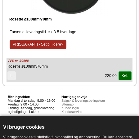
Rosette ø100mm/70mm
Forventet leveringstid: ca. 3-5 hverdage
PRISGARANTI - Set billigere?
VVS nr. 20908
Rosette ø100mm/70mm
220,00
L
Køb
Åbningstider:
Hurtige genveje
Mandag til torsdag: 9.00 - 16.00
Salgs- & leveringsbetingelser
Fredag: 9.00 - 14.00
Sitemap
Lørdag, søndag, grundlovsdag
Kunde login
og helligdage: Lukket
Kundeservice
Hedestoker ApS
Hunnerupvej 3, 6920 Videbæk
Vi bruger cookies
E-mail:
salg@hedestoker.dk
Cvr. nr: 34 60 73 70
PA:
Vi bruger cookies til statistik, funktionalitet og annoncering. Du kan acceptere,