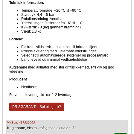
Teknisk information:
Temperaturområde: –20 °C til +90 °C
Styretryk: 4,4 – 5 bar
Rotationsretning: Vendbar
Yderstillinger: Justerbar fra +6° til –10°
Kv-værdi: 70 (høj gennemstrømning)
Vægt: 1,3 kg
Fordele:
Ekstremt slidstærk konstruktion til hårde miljøer
Præcis aktuering med justerbare yderstillinger
Velegnet til automatiserede systemer og procesanlæg
Lang levetid og minimal vedligeholdelse
Kuglehane med aktuator med stor driftssikkerhed, effektiv og god
ydeevne.
Producent
Neotherm
Forventet leveringstid: ca. 1-2 hverdage
PRISGARANTI - Set billigere?
VVS nr. 467820008
Kuglehane, ekstra kraftig med aktuator - 1"