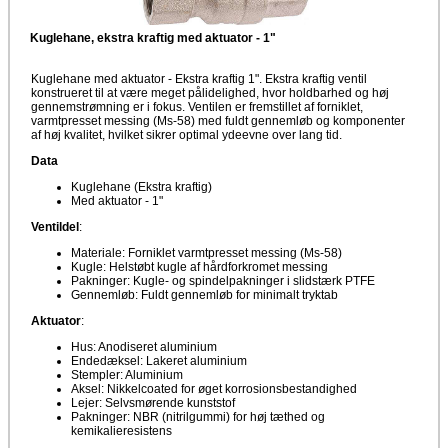
Kuglehane, ekstra kraftig med aktuator - 1"
Kuglehane med aktuator - Ekstra kraftig 1". Ekstra kraftig ventil
konstrueret til at være meget pålidelighed, hvor holdbarhed og høj
gennemstrømning er i fokus. Ventilen er fremstillet af forniklet,
varmtpresset messing (Ms-58) med fuldt gennemløb og komponenter
af høj kvalitet, hvilket sikrer optimal ydeevne over lang tid.
Data
Kuglehane (Ekstra kraftig)
Med aktuator - 1"
Ventildel
:
Materiale: Forniklet varmtpresset messing (Ms-58)
Kugle: Helstøbt kugle af hårdforkromet messing
Pakninger: Kugle- og spindelpakninger i slidstærk PTFE
Gennemløb: Fuldt gennemløb for minimalt tryktab
Aktuator
:
Hus: Anodiseret aluminium
Endedæksel: Lakeret aluminium
Stempler: Aluminium
Aksel: Nikkelcoated for øget korrosionsbestandighed
Lejer: Selvsmørende kunststof
Pakninger: NBR (nitrilgummi) for høj tæthed og
kemikalieresistens