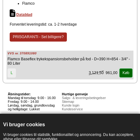
Flamco
Datablad
Forventet leveringstid: ca. 1-2 hverdage
PRISGARANTI - Set billigere?
VVS nr. 370891080
Flamco Baseflex trykekspansionsbeholder på fod - D=390 H=854 - 3/4" -
80 Liter
3.121,50
961,00
L
Køb
Åbningstider:
Hurtige genveje
Mandag til torsdag: 9.00 - 16.00
Salgs- & leveringsbetingelser
Fredag: 9.00 - 14.00
Sitemap
Lørdag, søndag, grundlovsdag
Kunde login
og helligdage: Lukket
Kundeservice
Hedestoker ApS
Hunnerupvej 3, 6920 Videbæk
Vi bruger cookies
E-mail:
salg@hedestoker.dk
Cvr. nr: 34 60 73 70
PA:
Vi bruger cookies til statistik, funktionalitet og annoncering. Du kan acceptere,
afvise eller tilpasse dit samtykke.