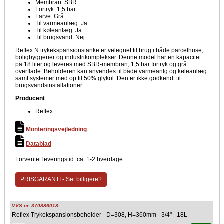
Membran: SBR
Fortryk: 1,5 bar
Farve: Grå
Til varmeanlæg: Ja
Til køleanlæg: Ja
Til brugsvand: Nej
Reflex N trykekspansionstanke er velegnet til brug i både parcelhuse,
boligbyggerier og industrikomplekser. Denne model har en kapacitet
på 18 liter og leveres med SBR-membran, 1,5 bar fortryk og grå
overflade. Beholderen kan anvendes til både varmeanlg og køleanlæg
samt systemer med op til 50% glykol. Den er ikke godkendt til
brugsvandsinstallationer.
Producent
Reflex
Monteringsvejledning
Datablad
Forventet leveringstid: ca. 1-2 hverdage
PRISGARANTI - Set billigere?
VVS nr. 370886018
Reflex Trykekspansionsbeholder - D=308, H=360mm - 3/4" - 18L