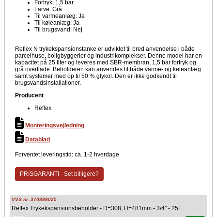
Fortryk: 1,5 bar
Farve: Grå
Til varmeanlæg: Ja
Til køleanlæg: Ja
Til brugsvand: Nej
Reflex N trykekspansionstanke er udviklet til bred anvendelse i både
parcelhuse, boligbyggerier og industrikomplekser. Denne model har en
kapacitet på 25 liter og leveres med SBR-membran, 1,5 bar fortryk og
grå overflade. Beholderen kan anvendes til både varme- og køleanlæg
samt systemer med op til 50 % glykol. Den er ikke godkendt til
brugsvandsinstallationer.
Producent
Reflex
Monteringsvejledning
Datablad
Forventet leveringstid: ca. 1-2 hverdage
PRISGARANTI - Set billigere?
VVS nr. 370886025
Reflex Trykekspansionsbeholder - D=308, H=481mm - 3/4" - 25L