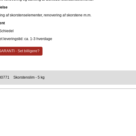
else
ling af skorstenselementer, renovering af skorstene m.m.
ent
Schiedel
t leveringstid: ca. 1-3 hverdage
ARANTI - Set billigere?
30771
Skorstenslim - 5 kg