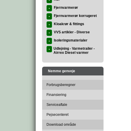
»
Fjernvarmerør
»
Fjernvarmerør korrugeret
»
Kloakrør & fittings
»
VVS artikler - Diverse
»
Isoleringsmaterialer
»
Udlejning - Varmetrailer -
»
Airrex Diesel varmer
Nemme genveje
Forbrugsberegner
Finansiering
Serviceaftale
Pejsecenteret
Download område