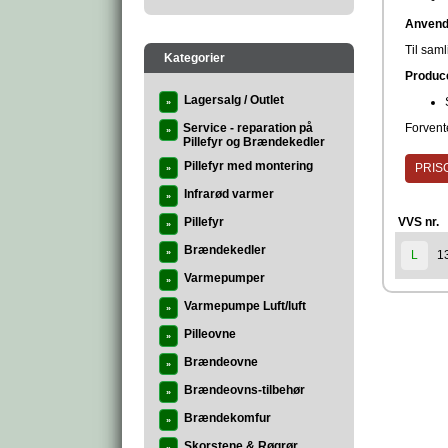
Anvend
Til sam
Kategorier
Produc
Lagersalg / Outlet
»
Service - reparation på
Forvente
»
Pillefyr og Brændekedler
Pillefyr med montering
PRISG
»
Infrarød varmer
»
Pillefyr
VVS nr.
»
Brændekedler
»
1
L
Varmepumper
»
Varmepumpe Luft/luft
»
Pilleovne
»
Brændeovne
»
Brændeovns-tilbehør
»
Brændekomfur
»
Skorstene & Røgrør