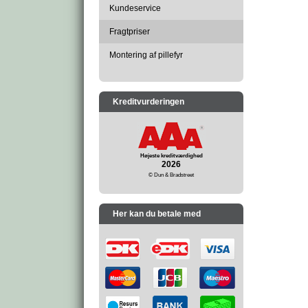
Kundeservice
Fragtpriser
Montering af pillefyr
Kreditvurderingen
Højeste kreditværdighed
2026
© Dun & Bradstreet
Her kan du betale med