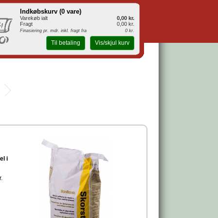
Indkøbskurv (
0 vare
)
Varekøb ialt
0,00 kr.
Fragt
0,00 kr.
Finasiering pr. mdr. inkl. fragt fra
0 kr.
Til betaling
Vis/skjul kurv
l i
.