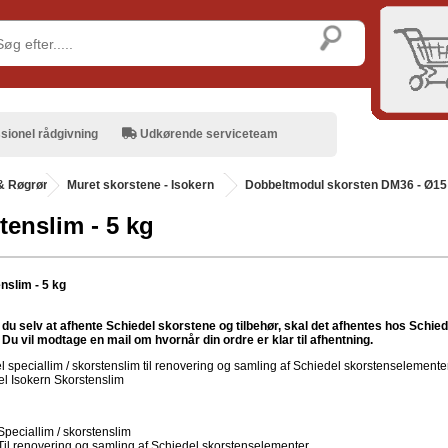
sionel rådgivning
Udkørende serviceteam
& Røgrør
.
Muret skorstene - Isokern
Dobbeltmodul skorsten DM36 - Ø15
tenslim - 5 kg
nslim - 5 kg
du selv at afhente Schiedel skorstene og tilbehør, skal det afhentes hos Schiede
Du vil modtage en mail om hvornår din ordre er klar til afhentning.
l speciallim / skorstenslim til renovering og samling af Schiedel skorstenselementer
el Isokern Skorstenslim
Speciallim / skorstenslim
Til renovering og samling af Schiedel skorstenselementer