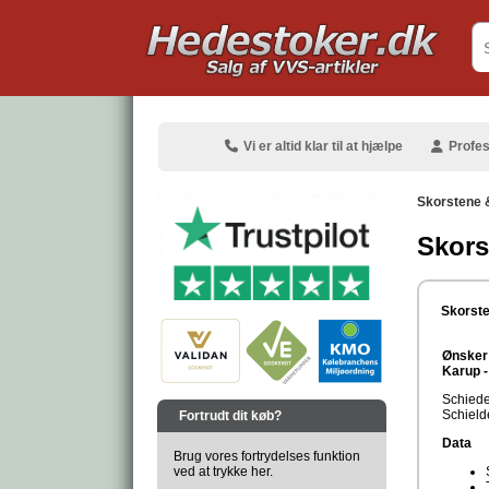
.
Vi er altid klar til at hjælpe
Profes
Skorstene 
Skors
.
Skorste
Ønsker 
Karup -
.
Schiede
Schield
Fortrudt dit køb?
Data
Brug vores fortrydelses funktion
ved at trykke her.