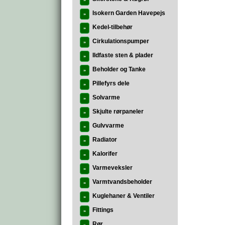
»
Isokern Garden Havepejs
»
Kedel-tilbehør
»
Cirkulationspumper
»
Ildfaste sten & plader
»
Beholder og Tanke
»
Pillefyrs dele
»
Solvarme
»
Skjulte rørpaneler
»
Gulvvarme
»
Radiator
»
Kalorifer
»
Varmeveksler
»
Varmtvandsbeholder
»
Kuglehaner & Ventiler
»
Fittings
»
Rør